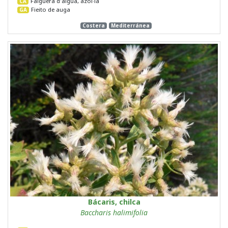
Falguera d'aigua, azol·la
CA
Fieito de auga
GA
Costera
Mediterránea
Bácaris, chilca
Baccharis halimifolia