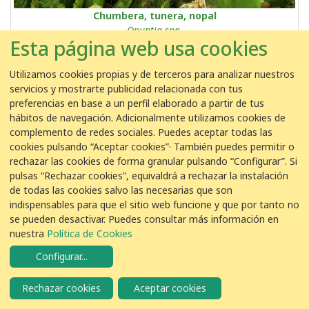
Chumbera, tunera, nopal
Opuntia spp.
Esta página web usa cookies
Figuera de moro
CA
Indiapico, indipikondoa
EU
Utilizamos cookies propias y de terceros para analizar nuestros
Chumbeira, figueira do demo
GA
servicios y mostrarte publicidad relacionada con tus
Costera
Mediterránea
Canaria
preferencias en base a un perfil elaborado a partir de tus
hábitos de navegación. Adicionalmente utilizamos cookies de
complemento de redes sociales. Puedes aceptar todas las
cookies pulsando “Aceptar cookies”· También puedes permitir o
rechazar las cookies de forma granular pulsando “Configurar”. Si
pulsas “Rechazar cookies”, equivaldrá a rechazar la instalación
de todas las cookies salvo las necesarias que son
indispensables para que el sitio web funcione y que por tanto no
se pueden desactivar. Puedes consultar más información en
nuestra
Política de Cookies
Configurar
...
Rechazar cookies
Aceptar cookies