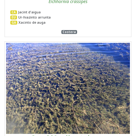
Eichhornia crassipes
Jacint d'aigua
CA
Ur-hiazinto arrunta
EU
Xacinto de auga
GA
Costera