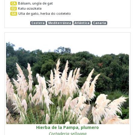
Bàlsam, ungla de gat
CA
Katu-azazkala
EU
Uña de gato, herba do coitetelo
GA
Costera
Mediterránea
Atlántica
Canaria
Hierba de la Pampa, plumero
Cortaderia selloana