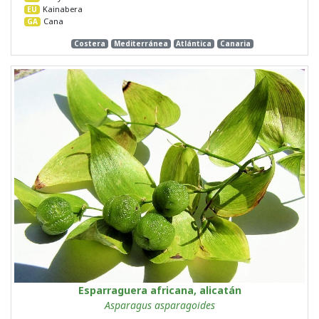
Kainabera
EU
Cana
GA
Costera
Mediterránea
Atlántica
Canaria
Esparraguera africana, alicatán
Asparagus asparagoides