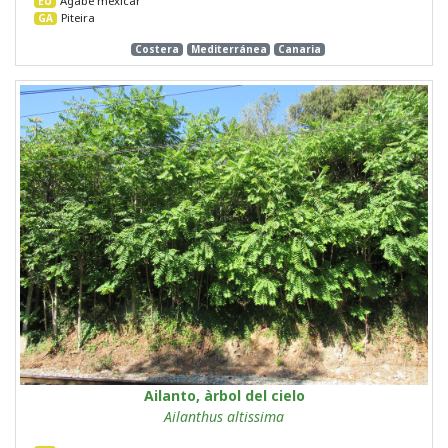
Agabe mexicar
EU
Piteira
GA
Costera
Mediterránea
Canaria
Ailanto, àrbol del cielo
Ailanthus altissima