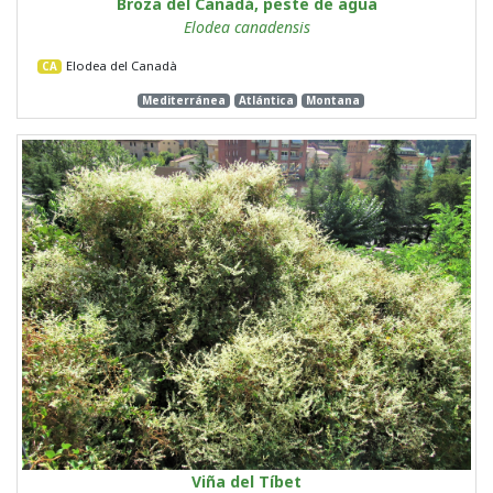
Broza del Canadá, peste de agua
Elodea canadensis
Elodea del Canadà
CA
Mediterránea
Atlántica
Montana
Viña del Tíbet