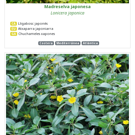
Madreselva japonesa
Lonicera japonica
Lligabosc japonès
CA
Atxaparra japoniarra
EU
Chuchameles xapones
GA
Costera
Mediterránea
Atlántica