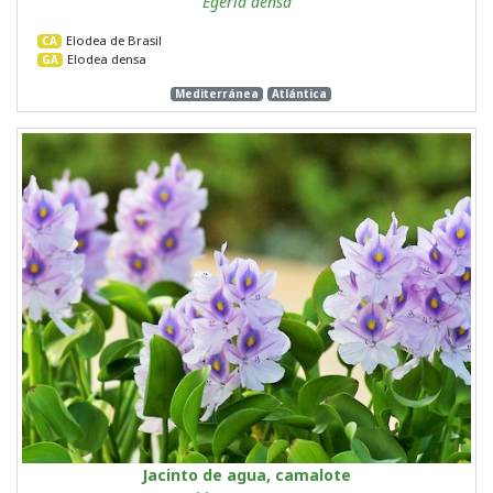
Egeria densa
Elodea de Brasil
CA
Elodea densa
GA
Mediterránea
Atlántica
Jacinto de agua, camalote