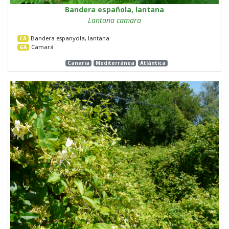
Bandera española, lantana
Lantana camara
Bandera espanyola, lantana
CA
Camará
GA
Canaria
Mediterránea
Atlántica