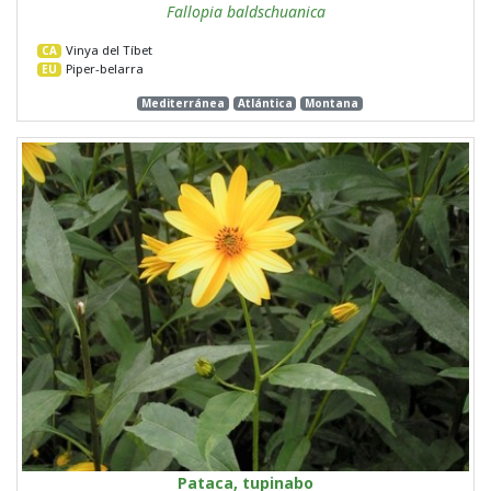
Fallopia baldschuanica
Vinya del Tíbet
CA
Piper-belarra
EU
Mediterránea
Atlántica
Montana
Pataca, tupinabo