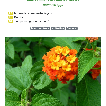
Ipomoea spp.
Meravella, campaneta de jardí
CA
Batata
EU
Campaíña, gloria da mañá
GA
Mediterránea
Atlántica
Canaria