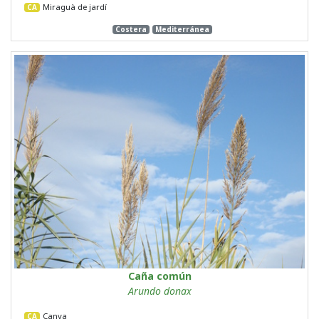
Miraguà de jardí
CA
Costera
Mediterránea
Caña común
Arundo donax
Canya
CA