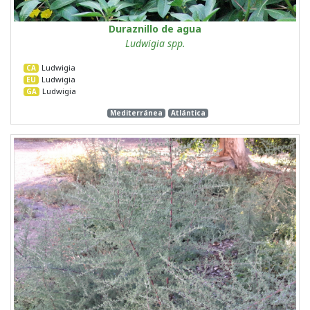
Duraznillo de agua
Ludwigia spp.
Ludwigia
CA
Ludwigia
EU
Ludwigia
GA
Mediterránea
Atlántica