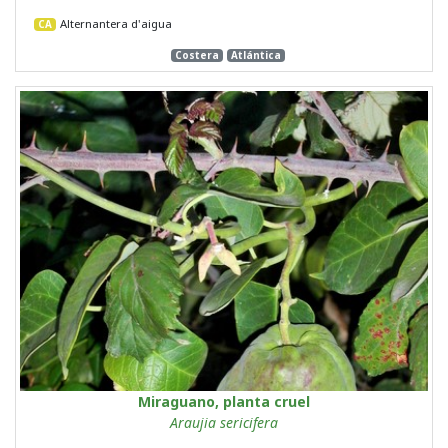
Alternantera d'aigua
CA
Costera
Atlántica
Miraguano, planta cruel
Araujia sericifera