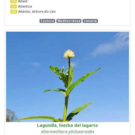
Ailant
CA
Ailantoa
EU
Ailanto, árbore do ceo
GA
Costera
Mediterránea
Canaria
Lagunilla, hierba del lagarto
Alternanthera philoxeroides