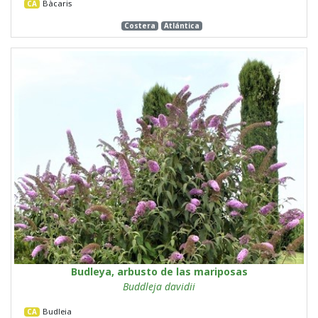
Bàcaris
CA
Costera
Atlántica
Budleya, arbusto de las mariposas
Buddleja davidii
Budleia
CA