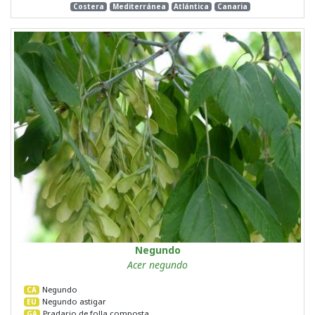
Costera
Mediterránea
Atlántica
Canaria
Negundo
Acer negundo
Negundo
CA
Negundo astigar
EU
Pradario de folla composta
GA