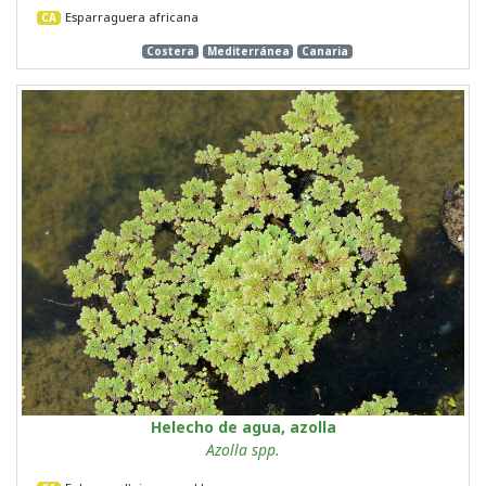
Esparraguera africana
CA
Costera
Mediterránea
Canaria
Helecho de agua, azolla
Azolla spp.