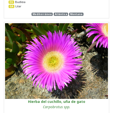
Budleia
EU
Lilar
GA
Mediterránea
Atlántica
Montana
Hierba del cuchillo, uña de gato
Carpobrotus spp.