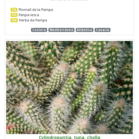
Plomall de la Pampa
CA
Panpa-lezca
EU
Herba da Pampa
GA
Costera
Mediterránea
Atlántica
Canaria
Cylindropuntia, tuna, cholla