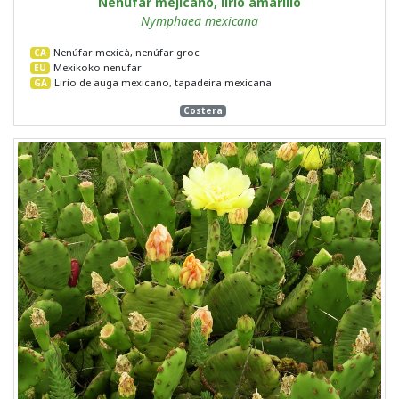
Nenúfar mejicano, lirio amarillo
Nymphaea mexicana
Nenúfar mexicà, nenúfar groc
CA
Mexikoko nenufar
EU
Lirio de auga mexicano, tapadeira mexicana
GA
Costera