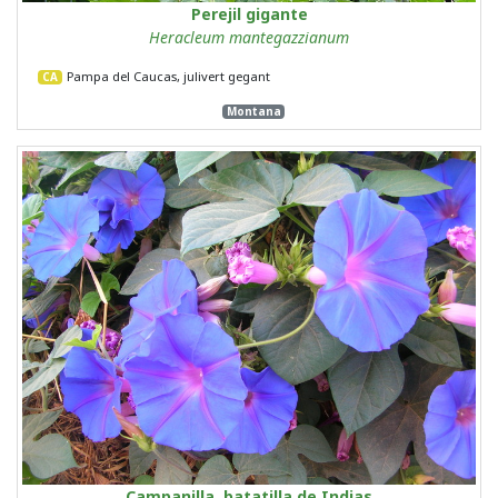
Perejil gigante
Heracleum mantegazzianum
Pampa del Caucas, julivert gegant
CA
Montana
Campanilla, batatilla de Indias