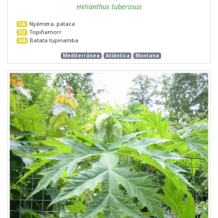
Helianthus tuberosus
Nyàmera, pataca
CA
Topiñamorr
EU
Batata tupinamba
GA
Mediterránea
Atlántica
Montana