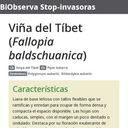
BiObserva Stop-invasoras
Viña del Tíbet
(
Fallopia
baldschuanica
)
Vinya del Tíbet
Piper-belarra
CA
EU
Polygonum aubertii, Bilderdykia aubertii
Sinónimos
Características
Liana de base leñosa con tallos flexibles que se
ramifican y enredan para ocupar de forma densa y
compacta el espacio disponible. Las hojas son
caducas, simples, con el margen un poco dentado o
ondulado. Destaca por su floración exuberante de