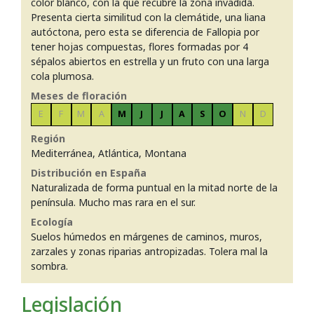
color blanco, con la que recubre la zona invadida.
Presenta cierta similitud con la clemátide, una liana
autóctona, pero esta se diferencia de Fallopia por
tener hojas compuestas, flores formadas por 4
sépalos abiertos en estrella y un fruto con una larga
cola plumosa.
Meses de floración
E
F
M
A
M
J
J
A
S
O
N
D
Región
Mediterránea, Atlántica, Montana
Distribución en España
Naturalizada de forma puntual en la mitad norte de la
península. Mucho mas rara en el sur.
Ecología
Suelos húmedos en márgenes de caminos, muros,
zarzales y zonas riparias antropizadas. Tolera mal la
sombra.
Legislación