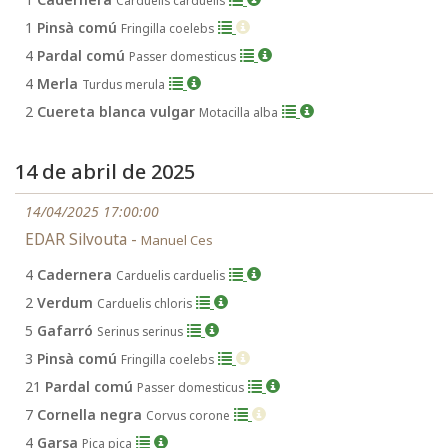
Carduelis carduelis
1
Pinsà comú
Fringilla coelebs
4
Pardal comú
Passer domesticus
4
Merla
Turdus merula
2
Cuereta blanca vulgar
Motacilla alba
14 de abril de 2025
14/04/2025 17:00:00
EDAR Silvouta -
Manuel Ces
4
Cadernera
Carduelis carduelis
2
Verdum
Carduelis chloris
5
Gafarró
Serinus serinus
3
Pinsà comú
Fringilla coelebs
21
Pardal comú
Passer domesticus
7
Cornella negra
Corvus corone
4
Garsa
Pica pica