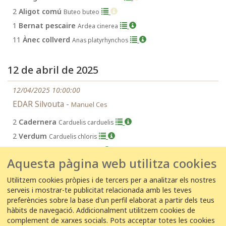
2
Aligot comú
Buteo buteo
1
Bernat pescaire
Ardea cinerea
11
Ànec collverd
Anas platyrhynchos
12 de abril de 2025
12/04/2025 10:00:00
EDAR Silvouta -
Manuel Ces
2
Cadernera
Carduelis carduelis
2
Verdum
Carduelis chloris
6
Gafarró
Serinus serinus
Aquesta pàgina web utilitza cookies
Utilitzem cookies pròpies i de tercers per a analitzar els nostres
serveis i mostrar-te publicitat relacionada amb les teves
1
2
3
...
401
402
403
→
preferències sobre la base d'un perfil elaborat a partir dels teus
hàbits de navegació. Addicionalment utilitzem cookies de
complement de xarxes socials. Pots acceptar totes les cookies
Ítems per pàgina