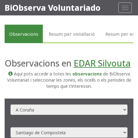
BiObserva Voluntariado
Toggl
naviga
Observacions
Resum per instal·lació
Resum per esp
Observacions en
EDAR Silvouta
Aquí pots accedir a totes les
observacions
de BiObserva
Voluntariat i seleccionar les zones, els ocells o els períodes de
temps que t’interessin.