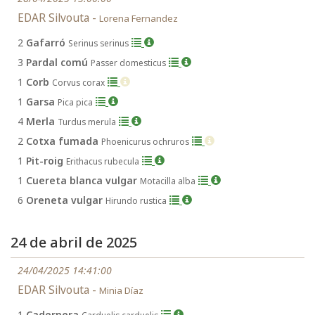
EDAR Silvouta -
Lorena Fernandez
2
Gafarró
Serinus serinus
3
Pardal comú
Passer domesticus
1
Corb
Corvus corax
1
Garsa
Pica pica
4
Merla
Turdus merula
2
Cotxa fumada
Phoenicurus ochruros
1
Pit-roig
Erithacus rubecula
1
Cuereta blanca vulgar
Motacilla alba
6
Oreneta vulgar
Hirundo rustica
24 de abril de 2025
24/04/2025 14:41:00
EDAR Silvouta -
Minia Díaz
1
Cadernera