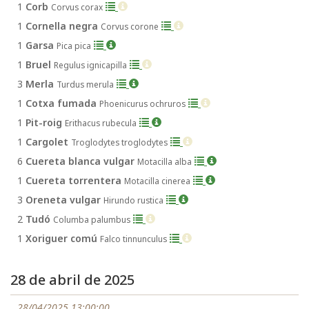
1
Corb
Corvus corax
1
Cornella negra
Corvus corone
1
Garsa
Pica pica
1
Bruel
Regulus ignicapilla
3
Merla
Turdus merula
1
Cotxa fumada
Phoenicurus ochruros
1
Pit-roig
Erithacus rubecula
1
Cargolet
Troglodytes troglodytes
6
Cuereta blanca vulgar
Motacilla alba
1
Cuereta torrentera
Motacilla cinerea
3
Oreneta vulgar
Hirundo rustica
2
Tudó
Columba palumbus
1
Xoriguer comú
Falco tinnunculus
28 de abril de 2025
28/04/2025 13:00:00