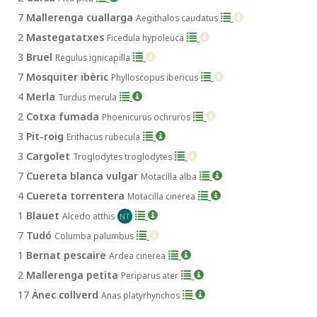
7
Mallerenga cuallarga
Aegithalos caudatus
2
Mastegatatxes
Ficedula hypoleuca
3
Bruel
Regulus ignicapilla
7
Mosquiter ibèric
Phylloscopus ibericus
4
Merla
Turdus merula
2
Cotxa fumada
Phoenicurus ochruros
3
Pit-roig
Erithacus rubecula
3
Cargolet
Troglodytes troglodytes
7
Cuereta blanca vulgar
Motacilla alba
4
Cuereta torrentera
Motacilla cinerea
1
Blauet
Alcedo atthis
NT
7
Tudó
Columba palumbus
1
Bernat pescaire
Ardea cinerea
2
Mallerenga petita
Periparus ater
17
Ànec collverd
Anas platyrhynchos