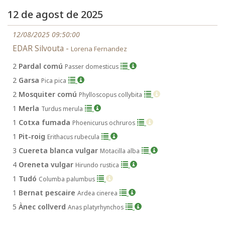
12 de agost de 2025
12/08/2025 09:50:00
EDAR Silvouta -
Lorena Fernandez
2
Pardal comú
Passer domesticus
2
Garsa
Pica pica
2
Mosquiter comú
Phylloscopus collybita
1
Merla
Turdus merula
1
Cotxa fumada
Phoenicurus ochruros
1
Pit-roig
Erithacus rubecula
3
Cuereta blanca vulgar
Motacilla alba
4
Oreneta vulgar
Hirundo rustica
1
Tudó
Columba palumbus
1
Bernat pescaire
Ardea cinerea
5
Ànec collverd
Anas platyrhynchos