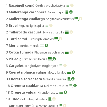
1
Raspinell comú
Certhia brachydactyla
3
Mallerenga carbonera
Parus major
2
Mallerenga cuallarga
Aegithalos caudatus
5
Bruel
Regulus ignicapilla
2
Tallarol de casquet
Sylvia atricapilla
3
Tord comú
Turdus philomelos
7
Merla
Turdus merula
3
Cotxa fumada
Phoenicurus ochruros
5
Pit-roig
Erithacus rubecula
3
Cargolet
Troglodytes troglodytes
9
Cuereta blanca vulgar
Motacilla alba
3
Cuereta torrentera
Motacilla cinerea
18
Oreneta cuablanca
Delichon urbicum
18
Oreneta vulgar
Hirundo rustica
18
Tudó
Columba palumbus
1
Xoriguer comú
Falco tinnunculus