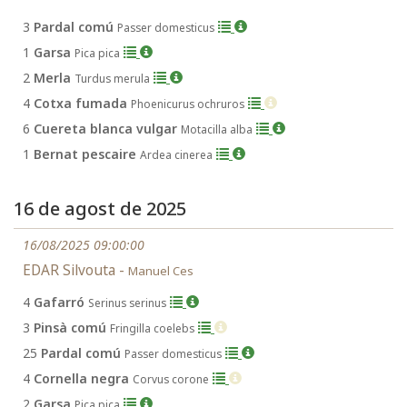
3
Pardal comú
Passer domesticus
1
Garsa
Pica pica
2
Merla
Turdus merula
4
Cotxa fumada
Phoenicurus ochruros
6
Cuereta blanca vulgar
Motacilla alba
1
Bernat pescaire
Ardea cinerea
16 de agost de 2025
16/08/2025 09:00:00
EDAR Silvouta -
Manuel Ces
4
Gafarró
Serinus serinus
3
Pinsà comú
Fringilla coelebs
25
Pardal comú
Passer domesticus
4
Cornella negra
Corvus corone
2
Garsa
Pica pica