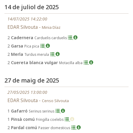
14 de juliol de 2025
14/07/2025 14:22:00
EDAR Silvouta -
Minia Díaz
2
Cadernera
Carduelis carduelis
2
Garsa
Pica pica
2
Merla
Turdus merula
2
Cuereta blanca vulgar
Motacilla alba
27 de maig de 2025
27/05/2025 13:00:00
EDAR Silvouta -
Censo Silvouta
1
Gafarró
Serinus serinus
1
Pinsà comú
Fringilla coelebs
2
Pardal comú
Passer domesticus