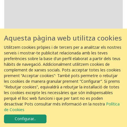
Aquesta pàgina web utilitza cookies
Utilitzem cookies pròpies i de tercers per a analitzar els nostres
serveis i mostrar-te publicitat relacionada amb les teves
preferències sobre la base d'un perfil elaborat a partir dels teus
hàbits de navegació. Addicionalment utilitzem cookies de
complement de xarxes socials. Pots acceptar totes les cookies
prement “Acceptar cookies”· També pots permetre o rebutjar
les cookies de manera granular prement “Configurar”. Si prems
“Rebutjar cookies”, equivaldrà a rebutjar la instal·lació de totes
les cookies excepte les necessàries que són indispensables
perquè el lloc web funcioni i que per tant no es poden
desactivar. Pots consultar més informació en la nostra
Política
COL·LABORACIÓ
de Cookies
Configurar
...