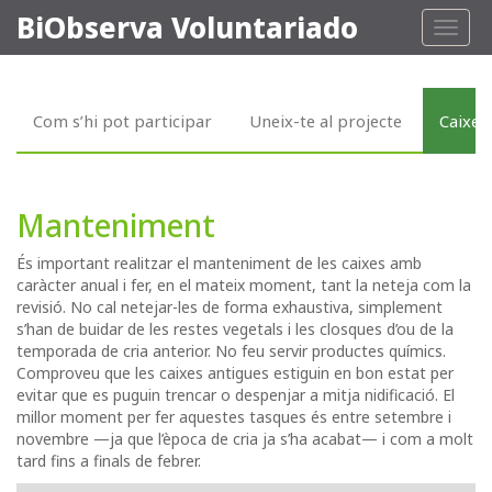
BiObserva Voluntariado
Toggl
naviga
Com s’hi pot participar
Uneix-te al projecte
Caixes
Manteniment
És important realitzar el manteniment de les caixes amb
caràcter anual i fer, en el mateix moment, tant la neteja com la
revisió. No cal netejar-les de forma exhaustiva, simplement
s’han de buidar de les restes vegetals i les closques d’ou de la
temporada de cria anterior. No feu servir productes químics.
Comproveu que les caixes antigues estiguin en bon estat per
evitar que es puguin trencar o despenjar a mitja nidificació. El
millor moment per fer aquestes tasques és entre setembre i
novembre —ja que l’època de cria ja s’ha acabat— i com a molt
tard fins a finals de febrer.