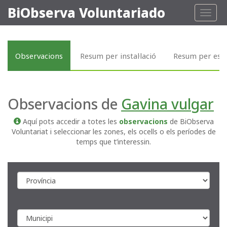
BiObserva Voluntariado
Toggl
naviga
Observacions
Resum per instal·lació
Resum per esp
Observacions de
Gavina vulgar
Aquí pots accedir a totes les
observacions
de BiObserva
Voluntariat i seleccionar les zones, els ocells o els períodes de
temps que t’interessin.