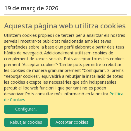
19 de març de 2026
19/03/2026 11:00:00
Aquesta pàgina web utilitza cookies
EDAR Palencia -
Beatriz Cabello Pérez
Utilitzem cookies pròpies i de tercers per a analitzar els nostres
25
Gavina vulgar
Chroicocephalus ridibundus
serveis i mostrar-te publicitat relacionada amb les teves
preferències sobre la base d'un perfil elaborat a partir dels teus
hàbits de navegació. Addicionalment utilitzem cookies de
17 de març de 2026
complement de xarxes socials. Pots acceptar totes les cookies
prement “Acceptar cookies”· També pots permetre o rebutjar
17/03/2026 09:25:00
les cookies de manera granular prement “Configurar”. Si prems
“Rebutjar cookies”, equivaldrà a rebutjar la instal·lació de totes
EDAR Palamós -
Eduard Mitjà Roura
les cookies excepte les necessàries que són indispensables
1
Gavina vulgar
Chroicocephalus ridibundus
perquè el lloc web funcioni i que per tant no es poden
desactivar. Pots consultar més informació en la nostra
Política
de Cookies
13 de març de 2026
Configurar
...
13/03/2026 11:48:00
Rebutjar cookies
Acceptar cookies
EDAR Punta del Hidalgo -
Mario Rodriguez Rguez