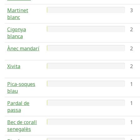
Martinet
3
blanc
Cigonya
2
blanca
Ànec mandarí
2
Xivita
2
Pica-soques
1
blau
Pardal de
1
passa
Bec de corall
1
senegalès