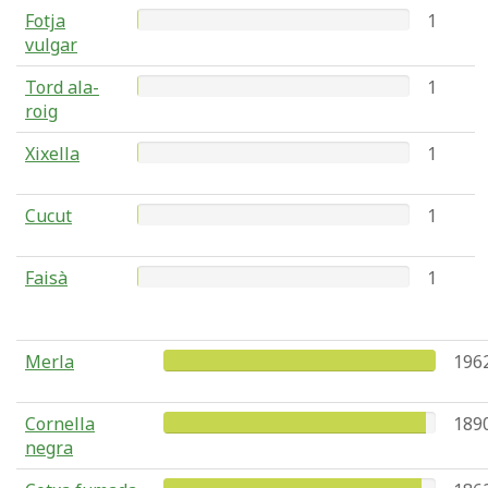
Fotja
1
vulgar
Tord ala-
1
roig
Xixella
1
Cucut
1
Faisà
1
Merla
196
Cornella
189
negra