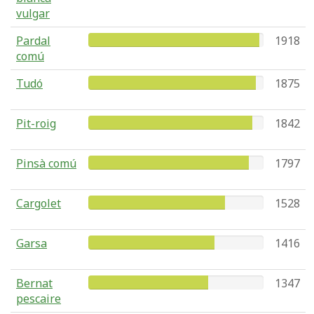
vulgar
Pardal
1918
comú
Tudó
1875
Pit-roig
1842
Pinsà comú
1797
Cargolet
1528
Garsa
1416
Bernat
1347
pescaire