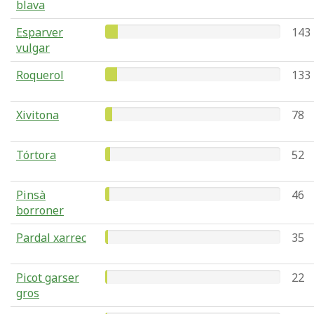
blava
Esparver
143
vulgar
Roquerol
133
Xivitona
78
Tórtora
52
Pinsà
46
borroner
Pardal xarrec
35
Picot garser
22
gros