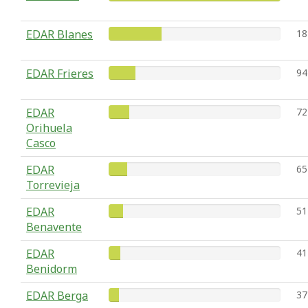
EDAR Blanes
18
EDAR Frieres
94
EDAR
72
Orihuela
Casco
EDAR
65
Torrevieja
EDAR
51
Benavente
EDAR
41
Benidorm
EDAR Berga
37