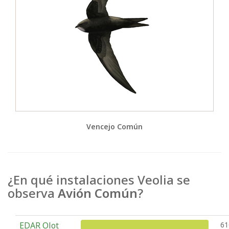
Vencejo Común
¿En qué instalaciones Veolia se
observa
Avión Común
?
EDAR Olot
61