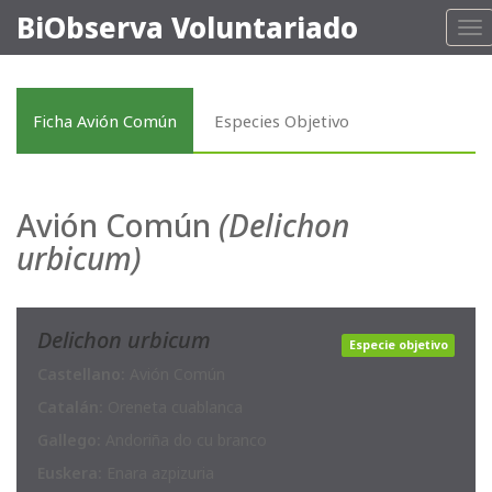
BiObserva Voluntariado
To
nav
Ficha Avión Común
Especies Objetivo
Avión Común
(Delichon
urbicum)
Delichon urbicum
Especie objetivo
Castellano:
Avión Común
Catalán:
Oreneta cuablanca
Gallego:
Andoriña do cu branco
Euskera:
Enara azpizuria