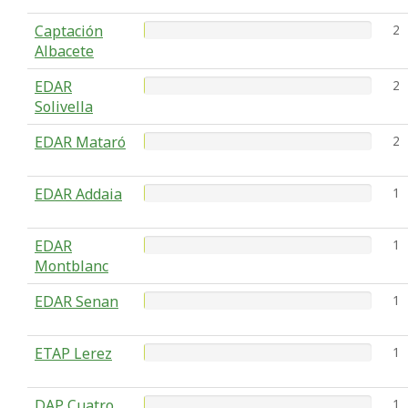
Captación
2
Albacete
EDAR
2
Solivella
EDAR Mataró
2
EDAR Addaia
1
EDAR
1
Montblanc
EDAR Senan
1
ETAP Lerez
1
DAP Cuatro
1