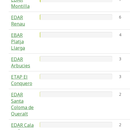
Montilla
EDAR
6
Renau
EBAR
4
Platja
Llarga
EDAR
3
Arbucies
ETAP El
3
Conquero
EDAR
2
Santa
Coloma de
Queralt
EDAR Cala
2