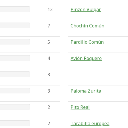
12
Pinzón Vulgar
7
Chochín Común
5
Pardillo Común
4
Avión Roquero
3
3
Paloma Zurita
2
Pito Real
2
Tarabilla europea