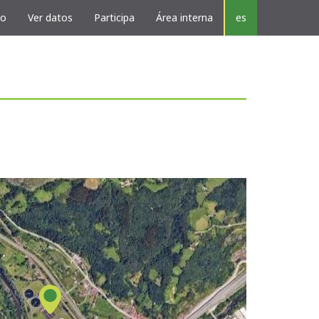
vo
Ver datos
Participa
Área interna
es