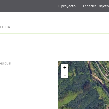
El proyecto
Especies Objeti
VEOLIA
esidual
+
-