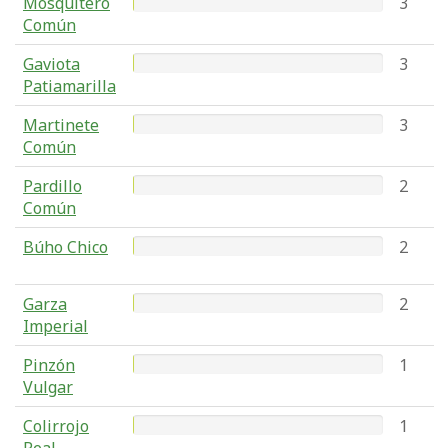
Mosquitero
3
Común
Gaviota
3
Patiamarilla
Martinete
3
Común
Pardillo
2
Común
Búho Chico
2
Garza
2
Imperial
Pinzón
1
Vulgar
Colirrojo
1