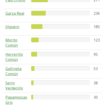
Pato criollo
271
Garza Real
236
Jilguero
185
Morito
123
Común
Herrerillo
95
Común
Gallineta
53
Común
Serín
38
Verdecillo
Papamoscas
30
Gris