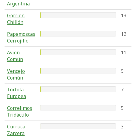
Argentina
Gorrión
13
Chillón
Papamoscas
12
Cerrojillo
Avión
11
Común
Vencejo
9
Común
Tórtola
7
Europea
Correlimos
5
Tridáctilo
Curruca
3
Zarcera