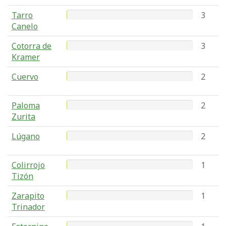
Tarro
3
Canelo
Cotorra de
3
Kramer
Cuervo
2
Paloma
2
Zurita
Lúgano
2
Colirrojo
1
Tizón
Zarapito
1
Trinador