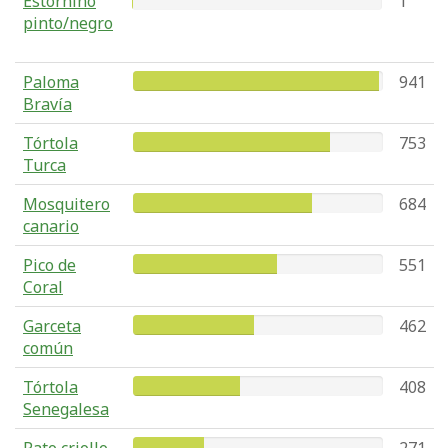
Estornino
1
pinto/negro
Paloma
941
Bravía
Tórtola
753
Turca
Mosquitero
684
canario
Pico de
551
Coral
Garceta
462
común
Tórtola
408
Senegalesa