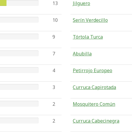
13
Jilguero
10
Serín Verdecillo
9
Tórtola Turca
7
Abubilla
4
Petirrojo Europeo
3
Curruca Capirotada
2
Mosquitero Común
2
Curruca Cabecinegra