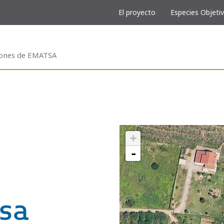
El proyecto
Especies Objeti
iones de EMATSA
+
-