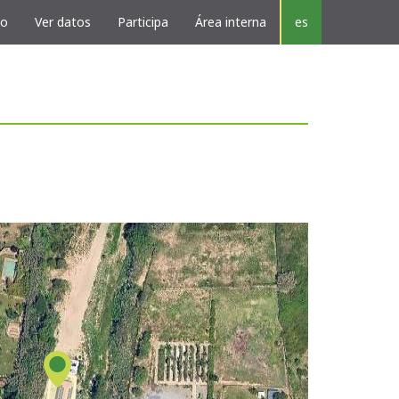
vo
Ver datos
Participa
Área interna
es