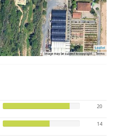
Leaflet
Image may be subject to copyright
Terms
20
14