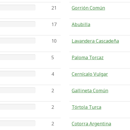
21
Gorrión Común
17
Abubilla
10
Lavandera Cascadeña
5
Paloma Torcaz
4
Cernícalo Vulgar
2
Gallineta Común
2
Tórtola Turca
2
Cotorra Argentina