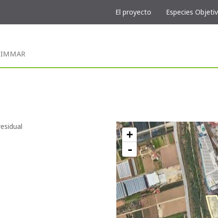
El proyecto
Especies Objeti
 SIMMAR
esidual
+
-