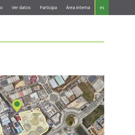
vo
Ver datos
Participa
Área interna
es