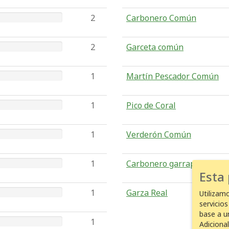
2
Carbonero Común
2
Garceta común
1
Martín Pescador Común
1
Pico de Coral
1
Verderón Común
1
Carbonero garrapinos
Esta
1
Garza Real
Utilizam
servicio
base a u
1
Adiciona