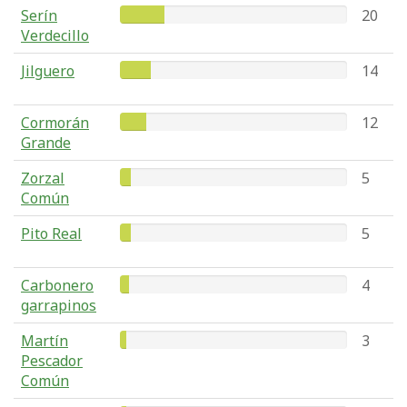
Serín
20
Verdecillo
Jilguero
14
Cormorán
12
Grande
Zorzal
5
Común
Pito Real
5
Carbonero
4
garrapinos
Martín
3
Pescador
Común