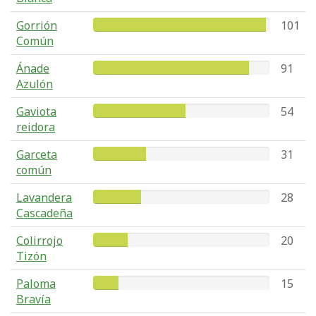
Gorrión
101
Común
Ánade
91
Azulón
Gaviota
54
reidora
Garceta
31
común
Lavandera
28
Cascadeña
Colirrojo
20
Tizón
Paloma
15
Bravía