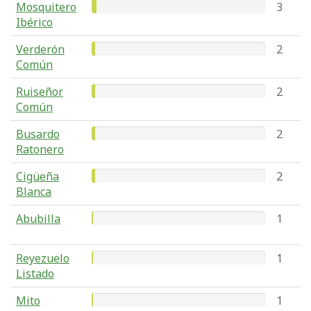
Mosquitero
3
Ibérico
Verderón
2
Común
Ruiseñor
2
Común
Busardo
2
Ratonero
Cigüeña
2
Blanca
Abubilla
1
Reyezuelo
1
Listado
Mito
1