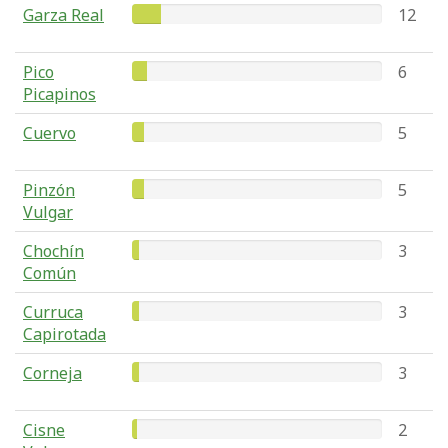
Garza Real
12
Pico
6
Picapinos
Cuervo
5
Pinzón
5
Vulgar
Chochín
3
Común
Curruca
3
Capirotada
Corneja
3
Cisne
2