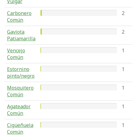
Vulgar
Carbonero
2
Común
Gaviota
2
Patiamarilla
Vencejo
1
Común
Estornino
1
pinto/negro
Mosquitero
1
Común
Agateador
1
Común
Cigüeñuela
1
Común