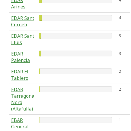
EDAR
Arines
EDAR Sant
4
Corneli
EDAR Sant
3
Lluís
EDAR
3
Palencia
EDAR El
2
Tablero
EDAR
2
Tarragona
Nord
(Altafulla)
EBAR
1
General