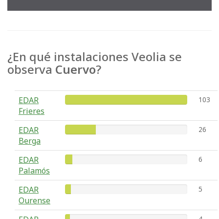
¿En qué instalaciones Veolia se
observa
Cuervo
?
EDAR
103
Frieres
EDAR
26
Berga
EDAR
6
Palamós
EDAR
5
Ourense
4