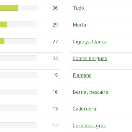
36
Tudó
29
Merla
27
Cigonya blanca
23
Cames llargues
19
Flamenc
16
Bernat pescaire
13
Cadernera
12
Corb marí gros