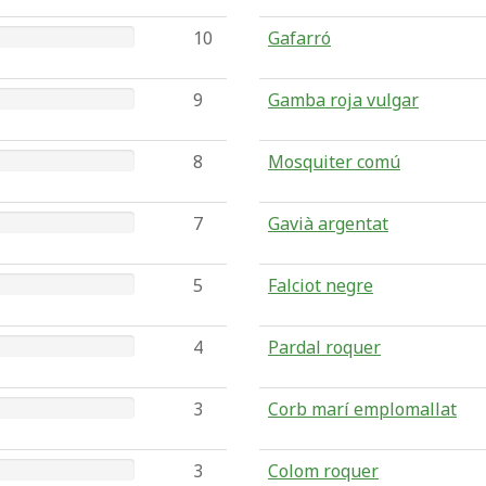
10
Gafarró
9
Gamba roja vulgar
8
Mosquiter comú
7
Gavià argentat
5
Falciot negre
4
Pardal roquer
3
Corb marí emplomallat
3
Colom roquer