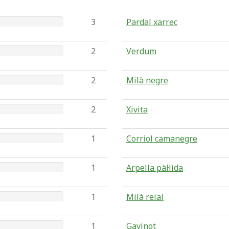
3
Pardal xarrec
2
Verdum
2
Milà negre
2
Xivita
1
Corriol camanegre
1
Arpella pàl·lida
1
Milà reial
1
Gavinot