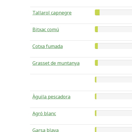
Tallarol capnegre
Bitxac comú
Cotxa fumada
Grasset de muntanya
Àguila pescadora
Agró blanc
Garsa blava