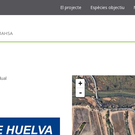
El projecte
Espècies objectiu
EMAHSA
dual
+
-