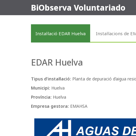
BiObserva Voluntariado
Instal·lació EDAR Huelva
Instal·lacions de 
EDAR Huelva
Tipus d’instal·lació:
Planta de depuració d’aigua resi
Municipi:
Huelva
Província:
Huelva
Empresa gestora:
EMAHSA