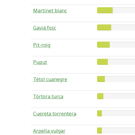
Martinet blanc
Gavià fosc
Pit-roig
Puput
Tètol cuanegre
Tórtora turca
Cuereta torrentera
Arpella vulgar