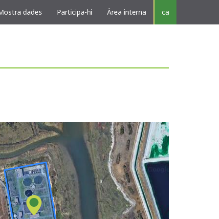
Mostra dades
Participa-hi
Àrea interna
ca