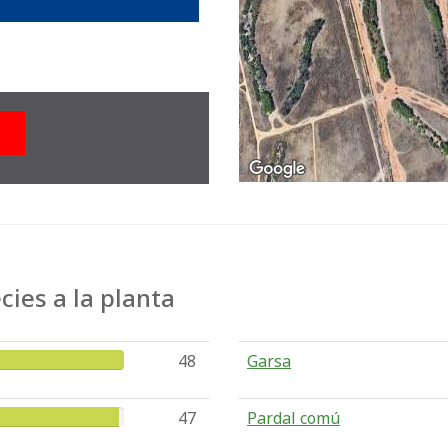
s
ies a la planta
48
Garsa
47
Pardal comú