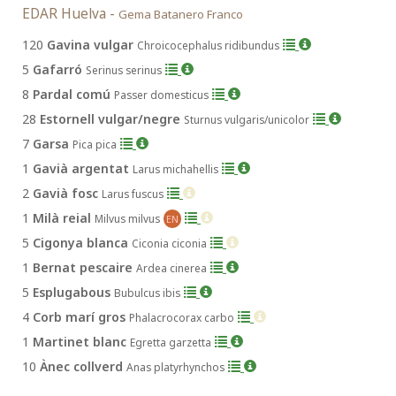
EDAR Huelva -
Gema Batanero Franco
120
Gavina vulgar
Chroicocephalus ridibundus
5
Gafarró
Serinus serinus
8
Pardal comú
Passer domesticus
28
Estornell vulgar/negre
Sturnus vulgaris/unicolor
7
Garsa
Pica pica
1
Gavià argentat
Larus michahellis
2
Gavià fosc
Larus fuscus
1
Milà reial
Milvus milvus
EN
5
Cigonya blanca
Ciconia ciconia
1
Bernat pescaire
Ardea cinerea
5
Esplugabous
Bubulcus ibis
4
Corb marí gros
Phalacrocorax carbo
1
Martinet blanc
Egretta garzetta
10
Ànec collverd
Anas platyrhynchos