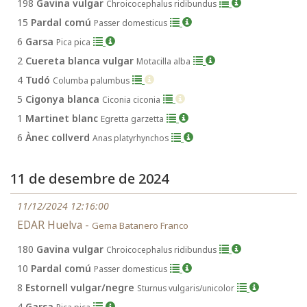
198
Gavina vulgar
Chroicocephalus ridibundus
15
Pardal comú
Passer domesticus
6
Garsa
Pica pica
2
Cuereta blanca vulgar
Motacilla alba
4
Tudó
Columba palumbus
5
Cigonya blanca
Ciconia ciconia
1
Martinet blanc
Egretta garzetta
6
Ànec collverd
Anas platyrhynchos
11 de desembre de 2024
11/12/2024 12:16:00
EDAR Huelva -
Gema Batanero Franco
180
Gavina vulgar
Chroicocephalus ridibundus
10
Pardal comú
Passer domesticus
8
Estornell vulgar/negre
Sturnus vulgaris/unicolor
4
Garsa