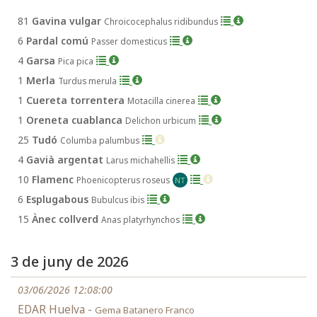
81
Gavina vulgar
Chroicocephalus ridibundus
6
Pardal comú
Passer domesticus
4
Garsa
Pica pica
1
Merla
Turdus merula
1
Cuereta torrentera
Motacilla cinerea
1
Oreneta cuablanca
Delichon urbicum
25
Tudó
Columba palumbus
4
Gavià argentat
Larus michahellis
10
Flamenc
Phoenicopterus roseus
NT
6
Esplugabous
Bubulcus ibis
15
Ànec collverd
Anas platyrhynchos
3 de juny de 2026
03/06/2026 12:08:00
EDAR Huelva -
Gema Batanero Franco