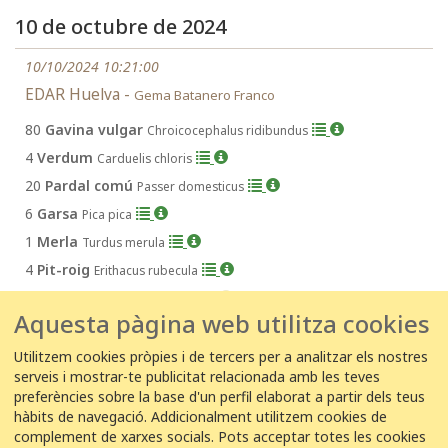
10 de octubre de 2024
10/10/2024 10:21:00
EDAR Huelva -
Gema Batanero Franco
80
Gavina vulgar
Chroicocephalus ridibundus
4
Verdum
Carduelis chloris
20
Pardal comú
Passer domesticus
6
Garsa
Pica pica
1
Merla
Turdus merula
4
Pit-roig
Erithacus rubecula
60
Tudó
Columba palumbus
Aquesta pàgina web utilitza cookies
Utilitzem cookies pròpies i de tercers per a analitzar els nostres
serveis i mostrar-te publicitat relacionada amb les teves
1
2
3
...
5
6
7
→
preferències sobre la base d'un perfil elaborat a partir dels teus
hàbits de navegació. Addicionalment utilitzem cookies de
complement de xarxes socials. Pots acceptar totes les cookies
Ítems per pàgina