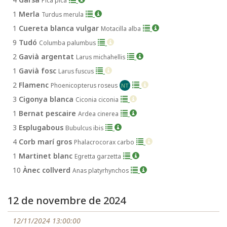
Pica pica
1
Merla
Turdus merula
1
Cuereta blanca vulgar
Motacilla alba
9
Tudó
Columba palumbus
2
Gavià argentat
Larus michahellis
1
Gavià fosc
Larus fuscus
2
Flamenc
Phoenicopterus roseus
NT
3
Cigonya blanca
Ciconia ciconia
1
Bernat pescaire
Ardea cinerea
3
Esplugabous
Bubulcus ibis
4
Corb marí gros
Phalacrocorax carbo
1
Martinet blanc
Egretta garzetta
10
Ànec collverd
Anas platyrhynchos
12 de novembre de 2024
12/11/2024 13:00:00