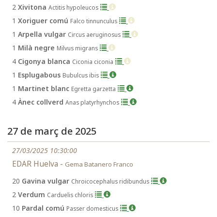
2
Xivitona
Actitis hypoleucos
1
Xoriguer comú
Falco tinnunculus
1
Arpella vulgar
Circus aeruginosus
1
Milà negre
Milvus migrans
4
Cigonya blanca
Ciconia ciconia
1
Esplugabous
Bubulcus ibis
1
Martinet blanc
Egretta garzetta
4
Ànec collverd
Anas platyrhynchos
27 de març de 2025
27/03/2025 10:30:00
EDAR Huelva -
Gema Batanero Franco
20
Gavina vulgar
Chroicocephalus ridibundus
2
Verdum
Carduelis chloris
10
Pardal comú
Passer domesticus