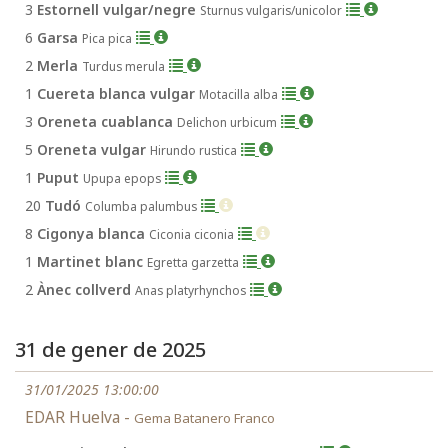
3
Estornell vulgar/negre
Sturnus vulgaris/unicolor
6
Garsa
Pica pica
2
Merla
Turdus merula
1
Cuereta blanca vulgar
Motacilla alba
3
Oreneta cuablanca
Delichon urbicum
5
Oreneta vulgar
Hirundo rustica
1
Puput
Upupa epops
20
Tudó
Columba palumbus
8
Cigonya blanca
Ciconia ciconia
1
Martinet blanc
Egretta garzetta
2
Ànec collverd
Anas platyrhynchos
31 de gener de 2025
31/01/2025 13:00:00
EDAR Huelva -
Gema Batanero Franco