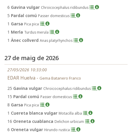
6
Gavina vulgar
Chroicocephalus ridibundus
5
Pardal comú
Passer domesticus
1
Garsa
Pica pica
1
Merla
Turdus merula
1
Ànec collverd
Anas platyrhynchos
27 de maig de 2026
27/05/2026 10:33:00
EDAR Huelva -
Gema Batanero Franco
25
Gavina vulgar
Chroicocephalus ridibundus
15
Pardal comú
Passer domesticus
8
Garsa
Pica pica
1
Cuereta blanca vulgar
Motacilla alba
16
Oreneta cuablanca
Delichon urbicum
6
Oreneta vulgar
Hirundo rustica