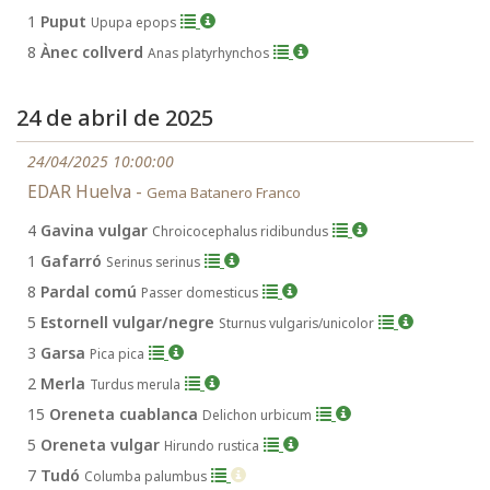
1
Puput
Upupa epops
8
Ànec collverd
Anas platyrhynchos
24 de abril de 2025
24/04/2025 10:00:00
EDAR Huelva -
Gema Batanero Franco
4
Gavina vulgar
Chroicocephalus ridibundus
1
Gafarró
Serinus serinus
8
Pardal comú
Passer domesticus
5
Estornell vulgar/negre
Sturnus vulgaris/unicolor
3
Garsa
Pica pica
2
Merla
Turdus merula
15
Oreneta cuablanca
Delichon urbicum
5
Oreneta vulgar
Hirundo rustica
7
Tudó
Columba palumbus