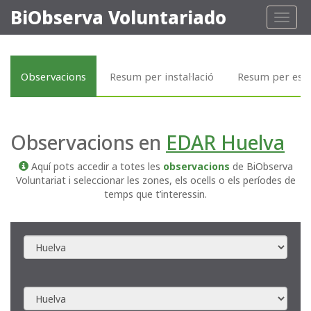
BiObserva Voluntariado
Toggl
naviga
Observacions
Resum per instal·lació
Resum per esp
Observacions en
EDAR Huelva
Aquí pots accedir a totes les
observacions
de BiObserva
Voluntariat i seleccionar les zones, els ocells o els períodes de
temps que t’interessin.