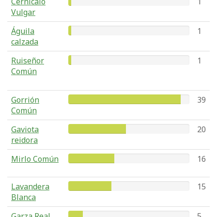
Cernícalo
1
Vulgar
Águila
1
calzada
Ruiseñor
1
Común
Gorrión
39
Común
Gaviota
20
reidora
Mirlo Común
16
Lavandera
15
Blanca
Garza Real
5