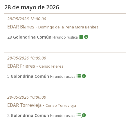
28 de mayo de 2026
28/05/2026 18:00:00
EDAR Blanes -
Domingo de la Peña Mora Benítez
28
Golondrina Común
Hirundo rustica
28/05/2026 10:09:00
EDAR Frieres -
Censo Frieres
5
Golondrina Común
Hirundo rustica
28/05/2026 10:00:00
EDAR Torrevieja -
Censo Torrevieja
2
Golondrina Común
Hirundo rustica