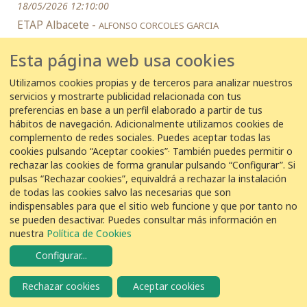
18/05/2026 12:10:00
ETAP Albacete -
ALFONSO CORCOLES GARCIA
5
Golondrina Común
Hirundo rustica
Esta página web usa cookies
Utilizamos cookies propias y de terceros para analizar nuestros
servicios y mostrarte publicidad relacionada con tus
18/05/2026 09:30:00
preferencias en base a un perfil elaborado a partir de tus
EDAR Senan -
Caterina Arias Climent
hábitos de navegación. Adicionalmente utilizamos cookies de
complemento de redes sociales. Puedes aceptar todas las
1
Golondrina Común
Hirundo rustica
cookies pulsando “Aceptar cookies”· También puedes permitir o
rechazar las cookies de forma granular pulsando “Configurar”. Si
pulsas “Rechazar cookies”, equivaldrá a rechazar la instalación
18/05/2026 08:42:00
de todas las cookies salvo las necesarias que son
indispensables para que el sitio web funcione y que por tanto no
EDAR Espluga de Francolí -
Caterina Arias Climent
se pueden desactivar. Puedes consultar más información en
nuestra
Política de Cookies
1
Golondrina Común
Hirundo rustica
Configurar
...
15 de mayo de 2026
Rechazar cookies
Aceptar cookies
15/05/2026 10:45:00