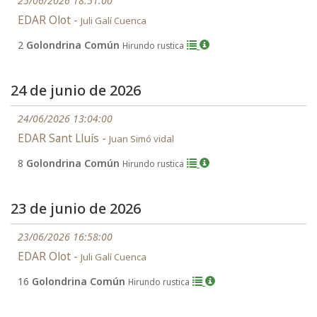
25/06/2026 18:51:00
EDAR Olot -
Juli Galí Cuenca
2
Golondrina Común
Hirundo rustica
24 de junio de 2026
24/06/2026 13:04:00
EDAR Sant Lluís -
Juan Simó vidal
8
Golondrina Común
Hirundo rustica
23 de junio de 2026
23/06/2026 16:58:00
EDAR Olot -
Juli Galí Cuenca
16
Golondrina Común
Hirundo rustica