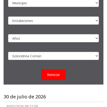
Reiniciar
30 de julio de 2026
30/07/2026 08:21:00