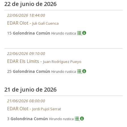
22 de junio de 2026
22/06/2026 18:44:00
EDAR Olot -
Juli Galí Cuenca
15
Golondrina Común
Hirundo rustica
22/06/2026 09:10:00
EDAR Els Límits -
Juan Rodríguez Pueyo
25
Golondrina Común
Hirundo rustica
21 de junio de 2026
21/06/2026 08:00:00
EDAR Olot -
Jordi Pujol Serrat
3
Golondrina Común
Hirundo rustica