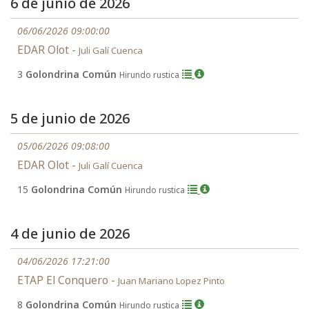
6 de junio de 2026
06/06/2026 09:00:00
EDAR Olot -
Juli Galí Cuenca
3
Golondrina Común
Hirundo rustica
5 de junio de 2026
05/06/2026 09:08:00
EDAR Olot -
Juli Galí Cuenca
15
Golondrina Común
Hirundo rustica
4 de junio de 2026
04/06/2026 17:21:00
ETAP El Conquero -
Juan Mariano Lopez Pinto
8
Golondrina Común
Hirundo rustica