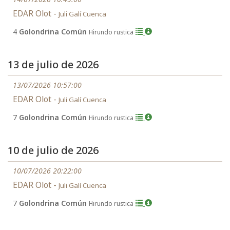
EDAR Olot -
Juli Galí Cuenca
4
Golondrina Común
Hirundo rustica
13 de julio de 2026
13/07/2026 10:57:00
EDAR Olot -
Juli Galí Cuenca
7
Golondrina Común
Hirundo rustica
10 de julio de 2026
10/07/2026 20:22:00
EDAR Olot -
Juli Galí Cuenca
7
Golondrina Común
Hirundo rustica