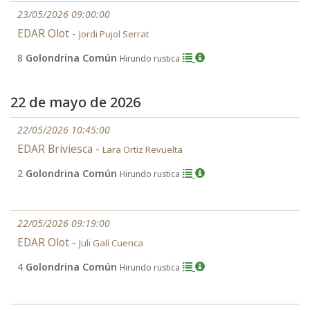
23/05/2026 09:00:00
EDAR Olot -
Jordi Pujol Serrat
8
Golondrina Común
Hirundo rustica
22 de mayo de 2026
22/05/2026 10:45:00
EDAR Briviesca -
Lara Ortiz Revuelta
2
Golondrina Común
Hirundo rustica
22/05/2026 09:19:00
EDAR Olot -
Juli Galí Cuenca
4
Golondrina Común
Hirundo rustica