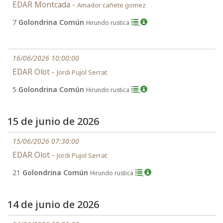
EDAR Montcada -
Amador cañete gomez
7
Golondrina Común
Hirundo rustica
16/06/2026 10:00:00
EDAR Olot -
Jordi Pujol Serrat
5
Golondrina Común
Hirundo rustica
15 de junio de 2026
15/06/2026 07:30:00
EDAR Olot -
Jordi Pujol Serrat
21
Golondrina Común
Hirundo rustica
14 de junio de 2026