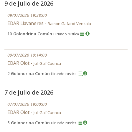
9 de julio de 2026
09/07/2026 19:38:00
EDAR Llavaneres -
Ramon Gafarot Venzala
10
Golondrina Común
Hirundo rustica
09/07/2026 19:14:00
EDAR Olot -
Juli Galí Cuenca
2
Golondrina Común
Hirundo rustica
7 de julio de 2026
07/07/2026 19:00:00
EDAR Olot -
Juli Galí Cuenca
5
Golondrina Común
Hirundo rustica