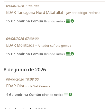
09/06/2026 11:41:00
EDAR Tarragona Nord (Altafulla) -
Javier Rodrigo Pedrosa
15
Golondrina Común
Hirundo rustica
09/06/2026 07:30:00
EDAR Montcada -
Amador cañete gomez
15
Golondrina Común
Hirundo rustica
8 de junio de 2026
08/06/2026 18:08:00
EDAR Olot -
Juli Galí Cuenca
4
Golondrina Común
Hirundo rustica