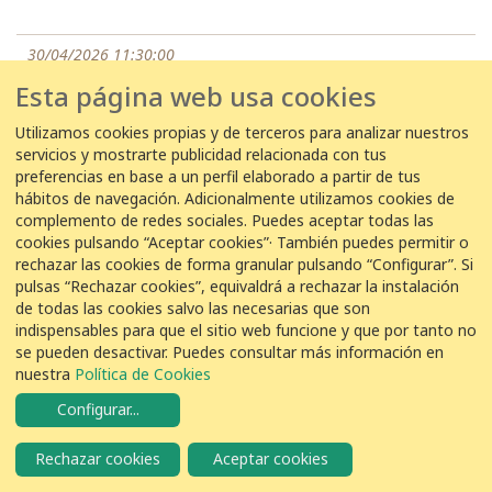
30/04/2026 11:30:00
EDAR Cala en Porter -
Daniel Fernández Rivero
Esta página web usa cookies
3
Jilguero
Carduelis carduelis
Utilizamos cookies propias y de terceros para analizar nuestros
servicios y mostrarte publicidad relacionada con tus
preferencias en base a un perfil elaborado a partir de tus
hábitos de navegación. Adicionalmente utilizamos cookies de
30/04/2026 09:00:00
complemento de redes sociales. Puedes aceptar todas las
EDAR Cambrils -
Francesc Molas
cookies pulsando “Aceptar cookies”· También puedes permitir o
rechazar las cookies de forma granular pulsando “Configurar”. Si
3
Jilguero
Carduelis carduelis
pulsas “Rechazar cookies”, equivaldrá a rechazar la instalación
de todas las cookies salvo las necesarias que son
indispensables para que el sitio web funcione y que por tanto no
30/04/2026 08:42:00
se pueden desactivar. Puedes consultar más información en
nuestra
Política de Cookies
EDAR Addaia -
Gabriel pons olives
Configurar
...
2
Jilguero
Carduelis carduelis
Rechazar cookies
Aceptar cookies
27 de abril de 2026