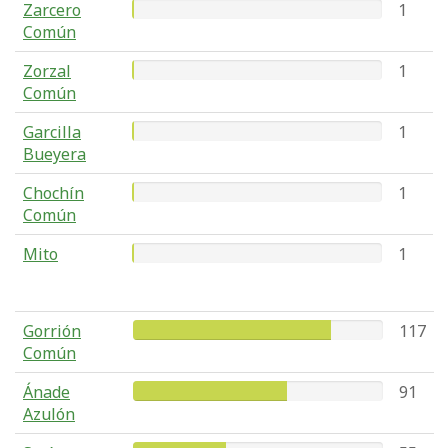
Zarcero
1
Común
Zorzal
1
Común
Garcilla
1
Bueyera
Chochín
1
Común
Mito
1
Gorrión
117
Común
Ánade
91
Azulón