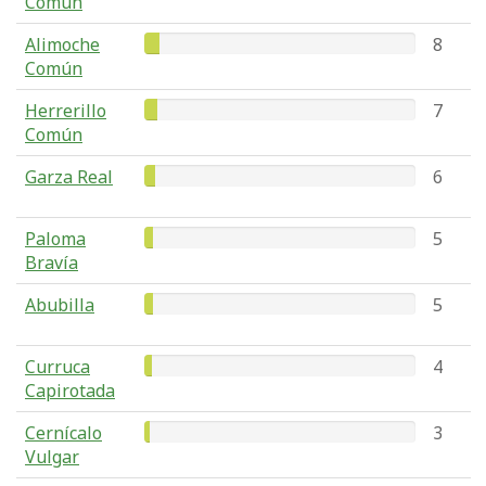
Común
Alimoche
8
Común
Herrerillo
7
Común
Garza Real
6
Paloma
5
Bravía
Abubilla
5
Curruca
4
Capirotada
Cernícalo
3
Vulgar