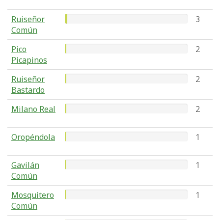
Ruiseñor
3
Común
Pico
2
Picapinos
Ruiseñor
2
Bastardo
Milano Real
2
Oropéndola
1
Gavilán
1
Común
Mosquitero
1
Común