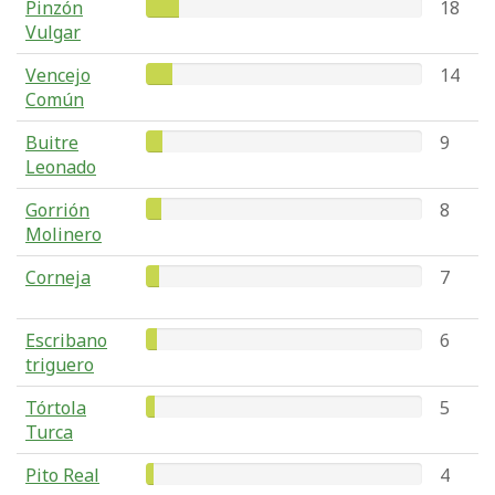
Pinzón
18
Vulgar
Vencejo
14
Común
Buitre
9
Leonado
Gorrión
8
Molinero
Corneja
7
Escribano
6
triguero
Tórtola
5
Turca
Pito Real
4