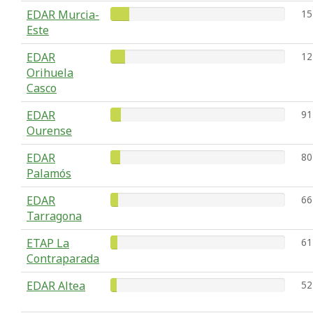
EDAR Murcia-
15
Este
EDAR
12
Orihuela
Casco
EDAR
91
Ourense
EDAR
80
Palamós
EDAR
66
Tarragona
ETAP La
61
Contraparada
EDAR Altea
52