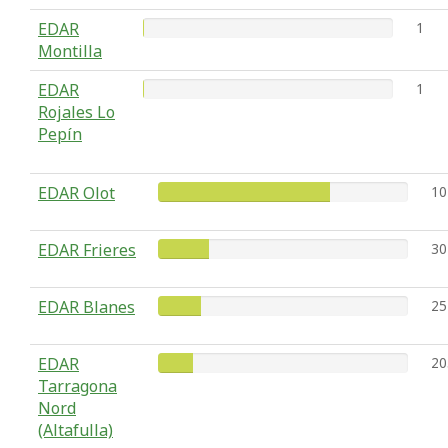
EDAR
1
Montilla
EDAR
1
Rojales Lo
Pepín
EDAR Olot
10
EDAR Frieres
30
EDAR Blanes
25
EDAR
20
Tarragona
Nord
(Altafulla)