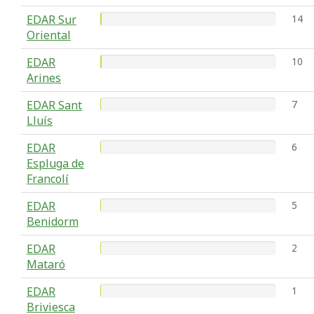
EDAR Sur
14
Oriental
EDAR
10
Arines
EDAR Sant
7
Lluís
EDAR
6
Espluga de
Francolí
EDAR
5
Benidorm
EDAR
2
Mataró
EDAR
1
Briviesca