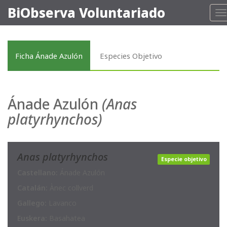
BiObserva Voluntariado
T
n
Ficha Ánade Azulón
Especies Objetivo
Ánade Azulón
(Anas
platyrhynchos)
Anas platyrhynchos
Especie objetivo
Castellano:
Ánade Azulón
Catalán:
Ànec collverd
Gallego:
Lavanco
Euskera:
Basahatea