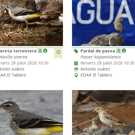
ereta torrentera
Pardal de passa
-
tacilla cinerea
Passer hispaniolensis
marts 28 juliol 2026 10:30
dimarts 28 juliol 2026 10:30
tonio suárez
Antonio suárez
AR El Tablero
EDAR El Tablero