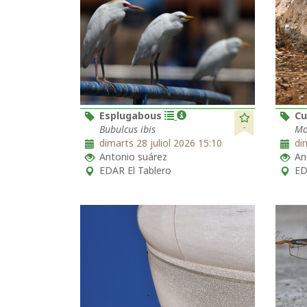
Esplugabous
Cu
-
Bubulcus ibis
Mo
dimarts 28 juliol 2026 15:10
di
Antonio suárez
An
EDAR El Tablero
ED