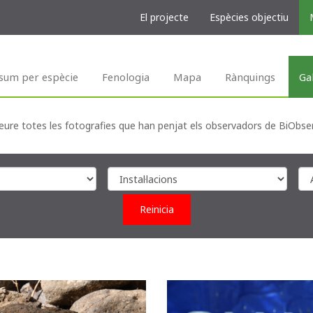
El projecte
Espècies objectiu
sum per espècie
Fenologia
Mapa
Rànquings
Ga
eure totes les fotografies que han penjat els observadors de BiObse
Reinicia