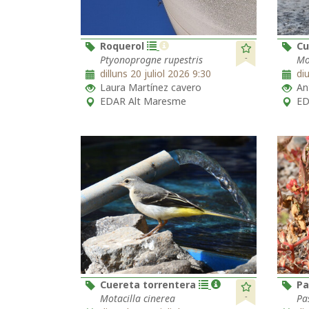
Roquerol
Cu
-
Ptyonoprogne rupestris
Mo
dilluns 20 juliol 2026 9:30
di
Laura Martínez cavero
An
EDAR Alt Maresme
ED
Cuereta torrentera
Pa
-
Motacilla cinerea
Pa