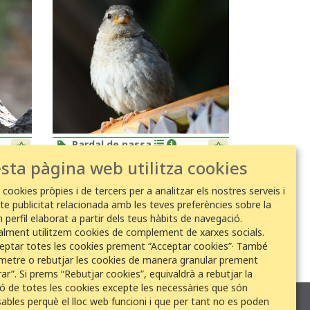
Pardal de passa
-
-
Passer hispaniolensis
sta pàgina web utilitza cookies
diumenge 5 juliol 2026 9:30
Antonio suárez
 cookies pròpies i de tercers per a analitzar els nostres serveis i
EDAR El Tablero
te publicitat relacionada amb les teves preferències sobre la
 perfil elaborat a partir dels teus hàbits de navegació.
alment utilitzem cookies de complement de xarxes socials.
eptar totes les cookies prement “Acceptar cookies”· També
metre o rebutjar les cookies de manera granular prement
ar”. Si prems “Rebutjar cookies”, equivaldrà a rebutjar la
ció de totes les cookies excepte les necessàries que són
sables perquè el lloc web funcioni i que per tant no es poden