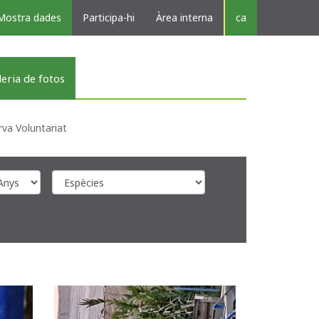
Mostra dades
Participa-hi
Àrea interna
ca
leria de fotos
rva Voluntariat