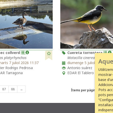
ec collverd
Cuereta torrentera
-
as platyrhynchos
Motacilla cinerea
Aque
marts 7 juliol 2026 11:37
diumenge 5 juliol 2026 9:30
vier Rodrigo Pedrosa
Antonio suárez
Utilitzem
AR Tarragona
EDAR El Tablero
mostrar-
base d'un
Addicion
87
88
→
Pots acc
Ítems per pàgina
pots per
“Configur
instal·la
indispen