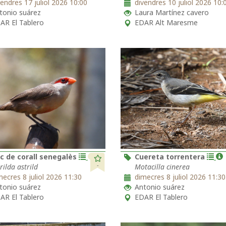
vendres 17 juliol 2026 10:00
divendres 10 juliol 2026 10:
tonio suárez
Laura Martínez cavero
AR El Tablero
EDAR Alt Maresme
c de corall senegalès
Cuereta torrentera
-
rilda astrild
Motacilla cinerea
mecres 8 juliol 2026 11:30
dimecres 8 juliol 2026 11:30
tonio suárez
Antonio suárez
AR El Tablero
EDAR El Tablero