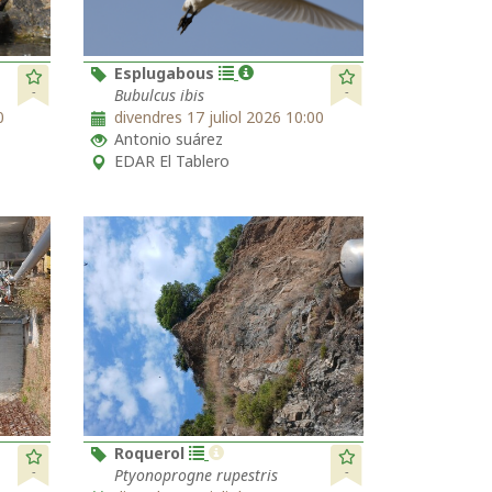
Esplugabous
-
-
Bubulcus ibis
0
divendres 17 juliol 2026 10:00
Antonio suárez
EDAR El Tablero
Roquerol
-
-
Ptyonoprogne rupestris