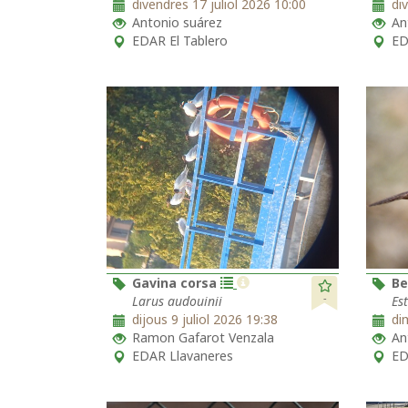
divendres 17 juliol 2026 10:00
di
Antonio suárez
An
EDAR El Tablero
ED
Gavina corsa
Be
-
Larus audouinii
Est
dijous 9 juliol 2026 19:38
di
Ramon Gafarot Venzala
An
EDAR Llavaneres
ED