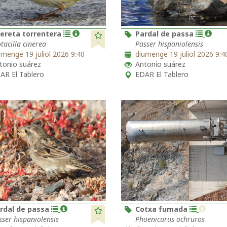
ereta torrentera
Pardal de passa
-
tacilla cinerea
Passer hispaniolensis
umenge 19 juliol 2026 9:40
diumenge 19 juliol 2026 9:4
tonio suárez
Antonio suárez
AR El Tablero
EDAR El Tablero
rdal de passa
Cotxa fumada
-
sser hispaniolensis
Phoenicurus ochruros