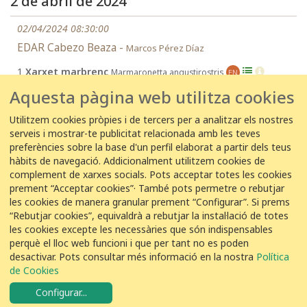
2 de abril de 2024
02/04/2024 08:30:00
EDAR Cabezo Beaza -
Marcos Pérez Díaz
1
Xarxet marbrenc
Marmaronetta angustirostris
EN
Aquesta pàgina web utilitza cookies
10 de setembre de 2019
Utilitzem cookies pròpies i de tercers per a analitzar els nostres
serveis i mostrar-te publicitat relacionada amb les teves
10/09/2019 16:00:00
preferències sobre la base d'un perfil elaborat a partir dels teus
hàbits de navegació. Addicionalment utilitzem cookies de
EDAR Cabezo Beaza -
Ernesto Jesús Sánchez Sánchez
complement de xarxes socials. Pots acceptar totes les cookies
2
Xarxet marbrenc
Marmaronetta angustirostris
prement “Acceptar cookies”· També pots permetre o rebutjar
EN
les cookies de manera granular prement “Configurar”. Si prems
“Rebutjar cookies”, equivaldrà a rebutjar la instal·lació de totes
les cookies excepte les necessàries que són indispensables
perquè el lloc web funcioni i que per tant no es poden
desactivar. Pots consultar més informació en la nostra
Política
COL·LABORACIÓ
de Cookies
Configurar
...