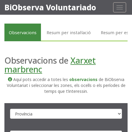
BiObserva Voluntariado
Toggl
naviga
Observacions
Resum per instal·lació
Resum per esp
Observacions de
Xarxet
marbrenc
Aquí pots accedir a totes les
observacions
de BiObserva
Voluntariat i seleccionar les zones, els ocells o els períodes de
temps que t’interessin.