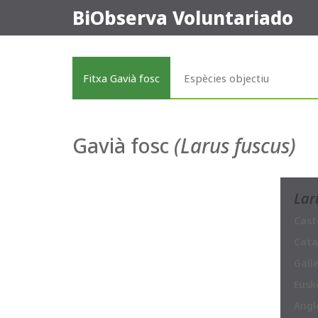
BiObserva Voluntariado
Fitxa Gavià fosc
Espècies objectiu
Gavià fosc
(Larus fuscus)
Lar
Caste
Cata
Galle
Eusk
Angl