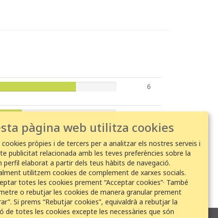
6
2
sta pàgina web utilitza cookies
1
 cookies pròpies i de tercers per a analitzar els nostres serveis i
te publicitat relacionada amb les teves preferències sobre la
 perfil elaborat a partir dels teus hàbits de navegació.
1
alment utilitzem cookies de complement de xarxes socials.
eptar totes les cookies prement “Acceptar cookies”· També
metre o rebutjar les cookies de manera granular prement
ar”. Si prems “Rebutjar cookies”, equivaldrà a rebutjar la
ció de totes les cookies excepte les necessàries que són