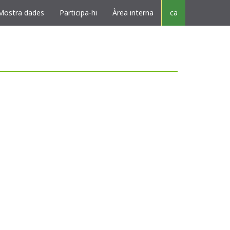
Mostra dades
Participa-hi
Àrea interna
ca