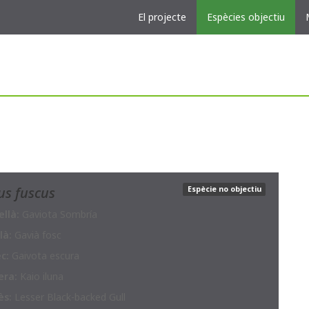
El projecte
Espècies objectiu
us fuscus
Espècie no objectiu
llà:
Gaviota Sombría
là:
Gavià fosc
c:
Gaivota escura
era:
Kaio iluna
ès:
Lesser Black-backed Gull