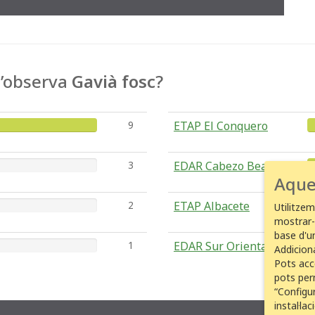
 s’observa
Gavià fosc
?
9
ETAP El Conquero
3
EDAR Cabezo Beaza
Aque
2
ETAP Albacete
Utilitzem
mostrar-
base d'un
1
EDAR Sur Oriental
Addicion
Pots acc
pots per
“Configur
instal·la