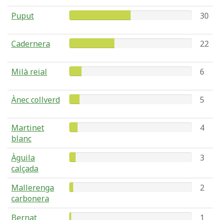
Puput
30
Cadernera
22
Milà reial
6
Ànec collverd
5
Martinet
4
blanc
Àguila
3
calçada
Mallerenga
2
carbonera
Bernat
1