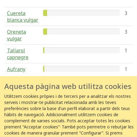
Cuereta
3
blanca vulgar
Oreneta
3
vulgar
Tallarol
1
capnegre
Aufrany
1
Aquesta pàgina web utilitza cookies
Verdum
1
Utilitzem cookies pròpies i de tercers per a analitzar els nostres
serveis i mostrar-te publicitat relacionada amb les teves
preferències sobre la base d'un perfil elaborat a partir dels teus
hàbits de navegació. Addicionalment utilitzem cookies de
complement de xarxes socials. Pots acceptar totes les cookies
COL·LABORACIÓ
prement “Acceptar cookies”· També pots permetre o rebutjar les
cookies de manera granular prement “Configurar”. Si prems