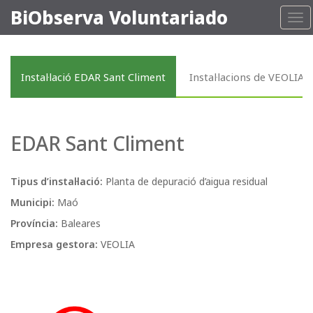
BiObserva Voluntariado
Tog
nav
Instal·lació EDAR Sant Climent
Instal·lacions de VEOLIA
EDAR Sant Climent
Tipus d’instal·lació:
Planta de depuració d’aigua residual
Municipi:
Maó
Província:
Baleares
Empresa gestora:
VEOLIA