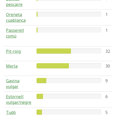
pescaire
Oreneta
1
cuablanca
Passerell
1
comú
Pit-roig
32
Merla
30
Gavina
9
vulgar
Estornell
6
vulgar/negre
Tudó
5