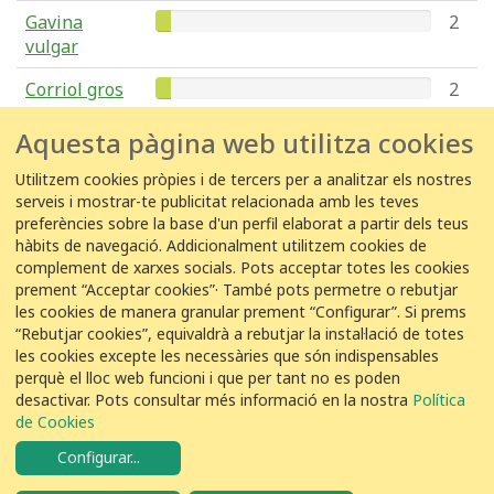
Gavina
2
vulgar
Corriol gros
2
Aquesta pàgina web utilitza cookies
Tallarol de
1
casquet
Utilitzem cookies pròpies i de tercers per a analitzar els nostres
serveis i mostrar-te publicitat relacionada amb les teves
Cadernera
1
preferències sobre la base d'un perfil elaborat a partir dels teus
hàbits de navegació. Addicionalment utilitzem cookies de
complement de xarxes socials. Pots acceptar totes les cookies
Esplugabous
1
prement “Acceptar cookies”· També pots permetre o rebutjar
les cookies de manera granular prement “Configurar”. Si prems
“Rebutjar cookies”, equivaldrà a rebutjar la instal·lació de totes
les cookies excepte les necessàries que són indispensables
perquè el lloc web funcioni i que per tant no es poden
desactivar. Pots consultar més informació en la nostra
Política
COL·LABORACIÓ
de Cookies
Configurar
...