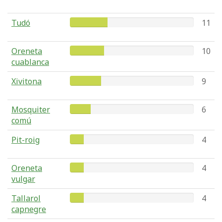
Tudó
11
Oreneta
10
cuablanca
Xivitona
9
Mosquiter
6
comú
Pit-roig
4
Oreneta
4
vulgar
Tallarol
4
capnegre