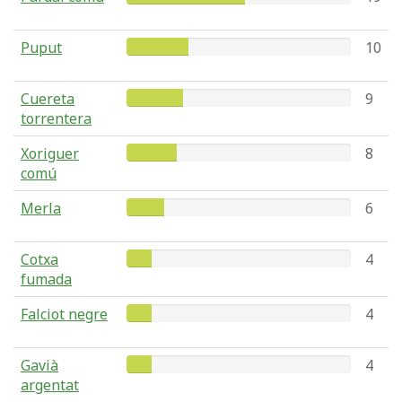
Puput
10
Cuereta
9
torrentera
Xoriguer
8
comú
Merla
6
Cotxa
4
fumada
Falciot negre
4
Gavià
4
argentat