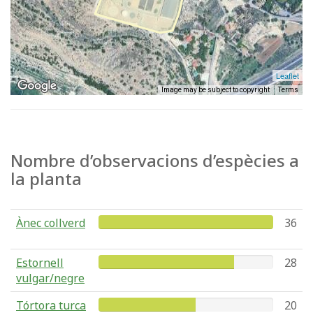
Leaflet
Image may be subject to copyright
Terms
Nombre d’observacions d’espècies a
la planta
Ànec collverd
36
Estornell
28
vulgar/negre
Tórtora turca
20