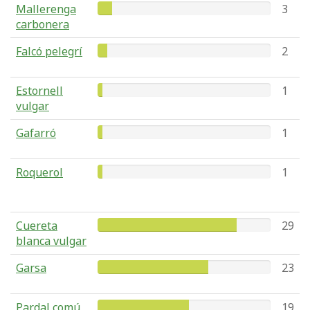
Mallerenga
3
carbonera
Falcó pelegrí
2
Estornell
1
vulgar
Gafarró
1
Roquerol
1
Cuereta
29
blanca vulgar
Garsa
23
Pardal comú
19