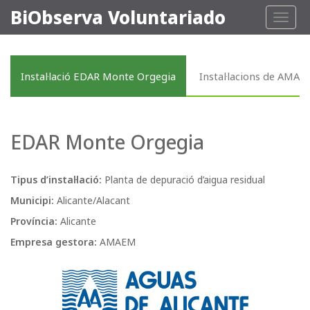
BiObserva Voluntariado
Toggl
naviga
Instal·lació EDAR Monte Orgegia
Instal·lacions de AMA
EDAR Monte Orgegia
Tipus d’instal·lació:
Planta de depuració d’aigua residual
Municipi:
Alicante/Alacant
Província:
Alicante
Empresa gestora:
AMAEM