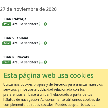
27 de noviembre de 2020
EDAR L'Alforja
Araujia sericifera
27m²
EDAR Vilaplana
Araujia sericifera
54m²
EDAR Riudecols
Araujia sericifera
3m²
23 de noviembre de 2020
Esta página web usa cookies
EDAR Bigues i Riells
Utilizamos cookies propias y de terceros para analizar nuestros
Araujia sericifera
servicios y mostrarte publicidad relacionada con tus
5u.
preferencias en base a un perfil elaborado a partir de tus
hábitos de navegación. Adicionalmente utilizamos cookies de
EDAR Cambrils
complemento de redes sociales. Puedes aceptar todas las
Araujia sericifera