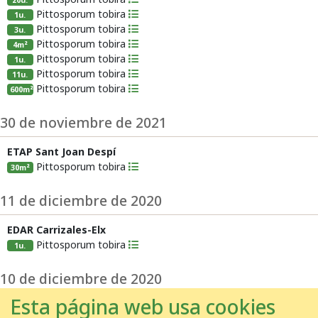
20u.
Pittosporum tobira
1u.
Pittosporum tobira
3u.
Pittosporum tobira
4m²
Pittosporum tobira
1u.
Pittosporum tobira
11u.
Pittosporum tobira
600m²
30 de noviembre de 2021
ETAP Sant Joan Despí
Pittosporum tobira
30m²
11 de diciembre de 2020
EDAR Carrizales-Elx
Pittosporum tobira
1u.
10 de diciembre de 2020
Esta página web usa cookies
ETAP Sant Joan Despí