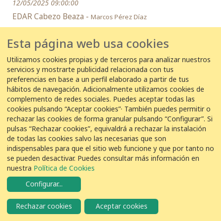
12/05/2025 09:00:00
EDAR Cabezo Beaza -
Marcos Pérez Díaz
4
Andarríos Chico
Actitis hypoleucos
Esta página web usa cookies
Utilizamos cookies propias y de terceros para analizar nuestros
9 de mayo de 2025
servicios y mostrarte publicidad relacionada con tus
preferencias en base a un perfil elaborado a partir de tus
09/05/2025 10:00:00
hábitos de navegación. Adicionalmente utilizamos cookies de
EDAR El Tablero -
complemento de redes sociales. Puedes aceptar todas las
Antonio suárez
cookies pulsando “Aceptar cookies”· También puedes permitir o
1
Andarríos Chico
Actitis hypoleucos
rechazar las cookies de forma granular pulsando “Configurar”. Si
pulsas “Rechazar cookies”, equivaldrá a rechazar la instalación
de todas las cookies salvo las necesarias que son
5 de mayo de 2025
indispensables para que el sitio web funcione y que por tanto no
se pueden desactivar. Puedes consultar más información en
05/05/2025 10:00:00
nuestra
Política de Cookies
EDAR El Tablero -
Antonio suárez
Configurar
...
1
Andarríos Chico
Actitis hypoleucos
Rechazar cookies
Aceptar cookies