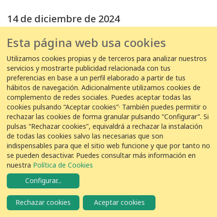
14 de diciembre de 2024
14/12/2024 11:00:00
Esta página web usa cookies
EDAR Olot -
Pep - EDAR Olot
Utilizamos cookies propias y de terceros para analizar nuestros
servicios y mostrarte publicidad relacionada con tus
1
Arrendajo
Garrulus glandarius
preferencias en base a un perfil elaborado a partir de tus
hábitos de navegación. Adicionalmente utilizamos cookies de
complemento de redes sociales. Puedes aceptar todas las
13 de diciembre de 2024
cookies pulsando “Aceptar cookies”· También puedes permitir o
rechazar las cookies de forma granular pulsando “Configurar”. Si
13/12/2024 10:39:00
pulsas “Rechazar cookies”, equivaldrá a rechazar la instalación
EDAR Llavaneres -
Ramon Gafarot Venzala
de todas las cookies salvo las necesarias que son
indispensables para que el sitio web funcione y que por tanto no
1
Arrendajo
Garrulus glandarius
se pueden desactivar. Puedes consultar más información en
nuestra
Política de Cookies
9 de diciembre de 2024
Configurar
...
09/12/2024 08:05:00
Rechazar cookies
Aceptar cookies
EDAR Olot -
Pep - EDAR Olot