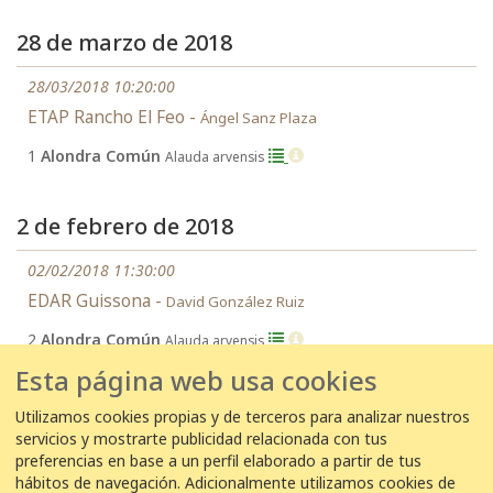
28 de marzo de 2018
28/03/2018 10:20:00
ETAP Rancho El Feo -
Ángel Sanz Plaza
1
Alondra Común
Alauda arvensis
2 de febrero de 2018
02/02/2018 11:30:00
EDAR Guissona -
David González Ruiz
2
Alondra Común
Alauda arvensis
Esta página web usa cookies
17 de mayo de 2017
Utilizamos cookies propias y de terceros para analizar nuestros
servicios y mostrarte publicidad relacionada con tus
17/05/2017 19:40:00
preferencias en base a un perfil elaborado a partir de tus
hábitos de navegación. Adicionalmente utilizamos cookies de
EDAR Olot -
Pep - EDAR Olot