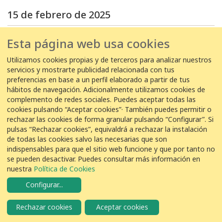
15 de febrero de 2025
15/02/2025 08:30:00
Esta página web usa cookies
EDAR El Tablero -
Antonio suárez
Utilizamos cookies propias y de terceros para analizar nuestros
4
Tórtola Senegalesa
Streptopelia senegalensis
servicios y mostrarte publicidad relacionada con tus
preferencias en base a un perfil elaborado a partir de tus
hábitos de navegación. Adicionalmente utilizamos cookies de
14 de febrero de 2025
complemento de redes sociales. Puedes aceptar todas las
cookies pulsando “Aceptar cookies”· También puedes permitir o
14/02/2025 11:30:00
rechazar las cookies de forma granular pulsando “Configurar”. Si
pulsas “Rechazar cookies”, equivaldrá a rechazar la instalación
EDAR El Tablero -
Antonio suárez
de todas las cookies salvo las necesarias que son
4
Tórtola Senegalesa
indispensables para que el sitio web funcione y que por tanto no
Streptopelia senegalensis
se pueden desactivar. Puedes consultar más información en
nuestra
Política de Cookies
11 de febrero de 2025
Configurar
...
11/02/2025 10:00:00
Rechazar cookies
Aceptar cookies
EDAR El Tablero -
Antonio suárez