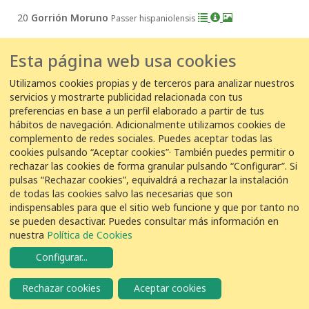
20
Gorrión Moruno
Passer hispaniolensis
Esta página web usa cookies
22 de mayo de 2026
Utilizamos cookies propias y de terceros para analizar nuestros
22/05/2026 09:30:00
servicios y mostrarte publicidad relacionada con tus
EDAR El Tablero -
Antonio suárez
preferencias en base a un perfil elaborado a partir de tus
hábitos de navegación. Adicionalmente utilizamos cookies de
20
Gorrión Moruno
Passer hispaniolensis
complemento de redes sociales. Puedes aceptar todas las
cookies pulsando “Aceptar cookies”· También puedes permitir o
rechazar las cookies de forma granular pulsando “Configurar”. Si
21 de mayo de 2026
pulsas “Rechazar cookies”, equivaldrá a rechazar la instalación
de todas las cookies salvo las necesarias que son
21/05/2026 10:20:00
indispensables para que el sitio web funcione y que por tanto no
se pueden desactivar. Puedes consultar más información en
EDAR Punta del Hidalgo -
Yeray alemán castañeira
nuestra
Política de Cookies
7
Gorrión Moruno
Passer hispaniolensis
Configurar
...
Rechazar cookies
Aceptar cookies
19 de mayo de 2026