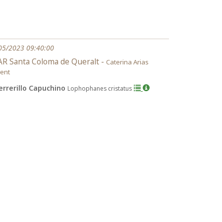
05/2023 09:40:00
R Santa Coloma de Queralt -
Caterina Arias
ment
errerillo Capuchino
Lophophanes cristatus