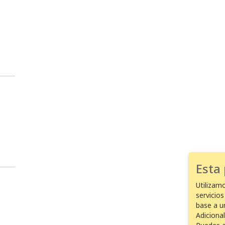
Esta
Utilizam
servicio
base a u
Adiciona