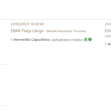
23/05/2023 10:00:00
23/
EBAR Platja Llarga -
EDA
Miriam Fresneda Torrente
Cli
1
Herrerillo Capuchino
Lophophanes cristatus
1
H