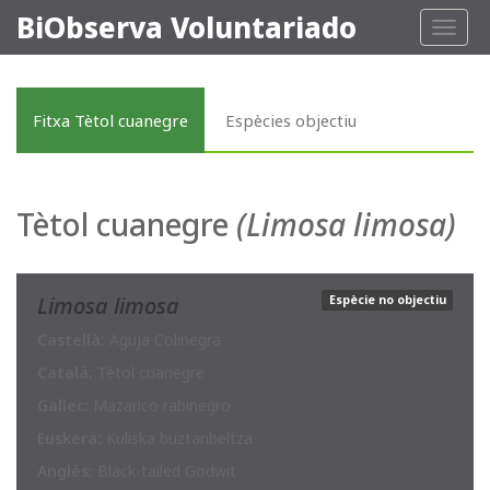
BiObserva Voluntariado
Toggl
naviga
Fitxa Tètol cuanegre
Espècies objectiu
Tètol cuanegre
(Limosa limosa)
Limosa limosa
Espècie no objectiu
Castellà:
Aguja Colinegra
Català:
Tètol cuanegre
Gallec:
Mazarico rabinegro
Euskera:
Kuliska buztanbeltza
Anglès:
Black-tailed Godwit