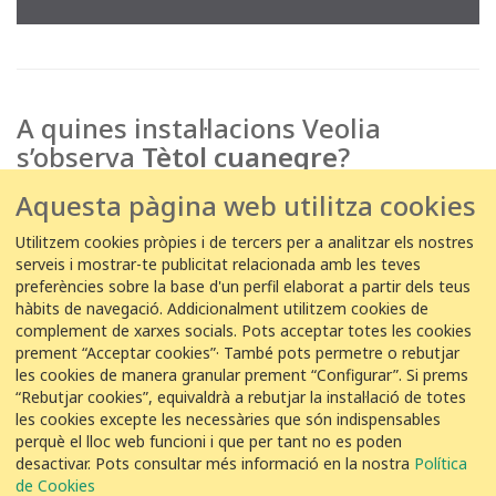
A quines instal·lacions Veolia
s’observa
Tètol cuanegre
?
Aquesta pàgina web utilitza cookies
EDAR
5
Utilitzem cookies pròpies i de tercers per a analitzar els nostres
Huelva
serveis i mostrar-te publicitat relacionada amb les teves
preferències sobre la base d'un perfil elaborat a partir dels teus
hàbits de navegació. Addicionalment utilitzem cookies de
EDAR
1
complement de xarxes socials. Pots acceptar totes les cookies
Cabezo
prement “Acceptar cookies”· També pots permetre o rebutjar
Beaza
les cookies de manera granular prement “Configurar”. Si prems
“Rebutjar cookies”, equivaldrà a rebutjar la instal·lació de totes
les cookies excepte les necessàries que són indispensables
perquè el lloc web funcioni i que per tant no es poden
desactivar. Pots consultar més informació en la nostra
Política
COL·LABORACIÓ
de Cookies