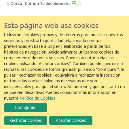
5
Zorzal Común
Turdus philomelos
26 de febrero de 2025
Esta página web usa cookies
26/02/2025 18:00:00
Utilizamos cookies propias y de terceros para analizar nuestros
servicios y mostrarte publicidad relacionada con tus
EDAR Olot -
Pep - EDAR Olot
preferencias en base a un perfil elaborado a partir de tus
1
Zorzal Común
hábitos de navegación. Adicionalmente utilizamos cookies de
Turdus philomelos
complemento de redes sociales. Puedes aceptar todas las
cookies pulsando “Aceptar cookies”· También puedes permitir o
21 de febrero de 2025
rechazar las cookies de forma granular pulsando “Configurar”. Si
pulsas “Rechazar cookies”, equivaldrá a rechazar la instalación
de todas las cookies salvo las necesarias que son
21/02/2025 08:20:00
indispensables para que el sitio web funcione y que por tanto no
EDAR Olot -
Pep - EDAR Olot
se pueden desactivar. Puedes consultar más información en
nuestra
Política de Cookies
2
Zorzal Común
Turdus philomelos
Configurar
...
19 de febrero de 2025
Rechazar cookies
Aceptar cookies