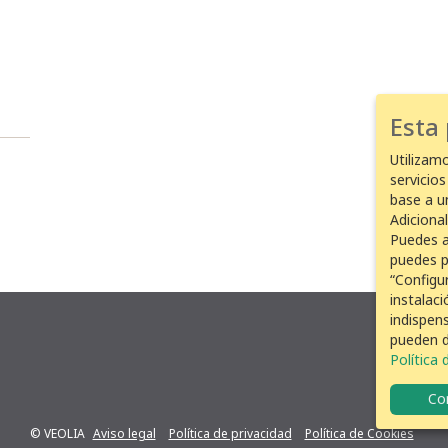
Esta
Utilizam
servicio
base a u
Adiciona
Puedes a
puedes p
“Configur
instalac
indispen
pueden d
Política
Con
© VEOLIA
Aviso legal
Política de privacidad
Política de Cookies