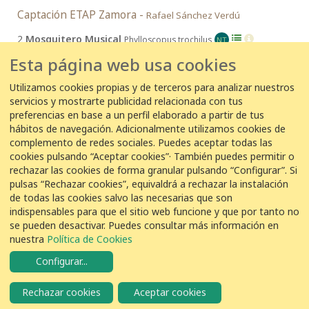
Captación ETAP Zamora -
Rafael Sánchez Verdú
2
Mosquitero Musical
Phylloscopus trochilus
NT
Esta página web usa cookies
1 de septiembre de 2017
Utilizamos cookies propias y de terceros para analizar nuestros
servicios y mostrarte publicidad relacionada con tus
01/09/2017 10:00:00
preferencias en base a un perfil elaborado a partir de tus
hábitos de navegación. Adicionalmente utilizamos cookies de
Captación ETAP Zamora -
Rafael Sánchez Verdú
complemento de redes sociales. Puedes aceptar todas las
2
Mosquitero Musical
Phylloscopus trochilus
cookies pulsando “Aceptar cookies”· También puedes permitir o
NT
rechazar las cookies de forma granular pulsando “Configurar”. Si
pulsas “Rechazar cookies”, equivaldrá a rechazar la instalación
de todas las cookies salvo las necesarias que son
indispensables para que el sitio web funcione y que por tanto no
se pueden desactivar. Puedes consultar más información en
COLABORACIÓN
nuestra
Política de Cookies
Configurar
...
Rechazar cookies
Aceptar cookies
© VEOLIA
Aviso legal
Política de privacidad
Política de Cookies