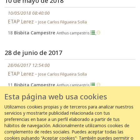
10 de mayo de 2018
10/05/2018 08:40:00
ETAP Lerez -
Jose Carlos Filgueira Solla
18
Bisbita Campestre
Anthus campestris
28 de junio de 2017
28/06/2017 12:54:00
ETAP Lerez -
Jose Carlos Filgueira Solla
11
Bisbita Campestre
Anthus campestris
Esta página web usa cookies
20 de junio de 2017
Utilizamos cookies propias y de terceros para analizar nuestros
servicios y mostrarte publicidad relacionada con tus
20/06/2017 14:31:00
preferencias en base a un perfil elaborado a partir de tus
hábitos de navegación. Adicionalmente utilizamos cookies de
ETAP Lerez -
Jose Carlos Filgueira Solla
complemento de redes sociales. Puedes aceptar todas las
9
Bisbita Campestre
Anthus campestris
cookies pulsando “Aceptar cookies”· También puedes permitir o