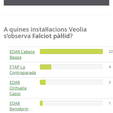
A quines instal·lacions Veolia
s’observa
Falciot pàl·lid
?
EDAR Cabezo
22
Beaza
ETAP La
4
Contraparada
EDAR
2
Orihuela
Casco
EDAR
1
Benidorm