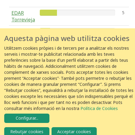
EDAR
5
Torrevieja
EDAR Alt
3
Aquesta pàgina web utilitza cookies
Maresme
Utilitzem cookies pròpies i de tercers per a analitzar els nostres
EDAR
1
serveis i mostrar-te publicitat relacionada amb les teves
Murcia-
preferències sobre la base d'un perfil elaborat a partir dels teus
Este
hàbits de navegació. Addicionalment utilitzem cookies de
complement de xarxes socials. Pots acceptar totes les cookies
prement “Acceptar cookies”· També pots permetre o rebutjar les
cookies de manera granular prement “Configurar”. Si prems
“Rebutjar cookies”, equivaldrà a rebutjar la instal·lació de totes les
COL·LABORACIÓ
cookies excepte les necessàries que són indispensables perquè el
lloc web funcioni i que per tant no es poden desactivar. Pots
consultar més informació en la nostra
Política de Cookies
Configurar
...
© VEOLIA
Avís legal
Política de privacitat
Política de cookies
Rebutjar cookies
Acceptar cookies