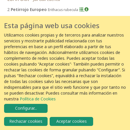
2
Petirrojo Europeo
Erithacus rubecula
Esta página web usa cookies
16/03/2026 09:02:00
Utilizamos cookies propias y de terceros para analizar nuestros
ETAP Lerez -
M Dolores Da Silva Castro
servicios y mostrarte publicidad relacionada con tus
preferencias en base a un perfil elaborado a partir de tus
1
Petirrojo Europeo
Erithacus rubecula
hábitos de navegación. Adicionalmente utilizamos cookies de
complemento de redes sociales. Puedes aceptar todas las
cookies pulsando “Aceptar cookies”· También puedes permitir o
13 de marzo de 2026
rechazar las cookies de forma granular pulsando “Configurar”. Si
pulsas “Rechazar cookies”, equivaldrá a rechazar la instalación
13/03/2026 11:48:00
de todas las cookies salvo las necesarias que son
EDAR Punta del Hidalgo -
indispensables para que el sitio web funcione y que por tanto no
Mario Rodriguez Rguez
se pueden desactivar. Puedes consultar más información en
6
Petirrojo Europeo
Erithacus rubecula
nuestra
Política de Cookies
Configurar
...
13/03/2026 08:12:00
Rechazar cookies
Aceptar cookies
EDAR Addaia -
Gabriel pons olives