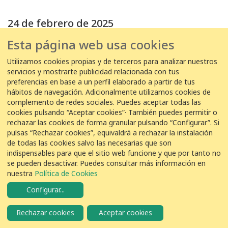
24 de febrero de 2025
Esta página web usa cookies
24/02/2025 17:35:00
EDAR Olot -
Pep - EDAR Olot
Utilizamos cookies propias y de terceros para analizar nuestros
servicios y mostrarte publicidad relacionada con tus
3
Corneja
Corvus corone
preferencias en base a un perfil elaborado a partir de tus
hábitos de navegación. Adicionalmente utilizamos cookies de
complemento de redes sociales. Puedes aceptar todas las
21 de febrero de 2025
cookies pulsando “Aceptar cookies”· También puedes permitir o
rechazar las cookies de forma granular pulsando “Configurar”. Si
21/02/2025 08:20:00
pulsas “Rechazar cookies”, equivaldrá a rechazar la instalación
EDAR Olot -
de todas las cookies salvo las necesarias que son
Pep - EDAR Olot
indispensables para que el sitio web funcione y que por tanto no
3
Corneja
Corvus corone
se pueden desactivar. Puedes consultar más información en
nuestra
Política de Cookies
Configurar
...
20 de febrero de 2025
Rechazar cookies
Aceptar cookies
20/02/2025 11:50:00
EDAR Olot -