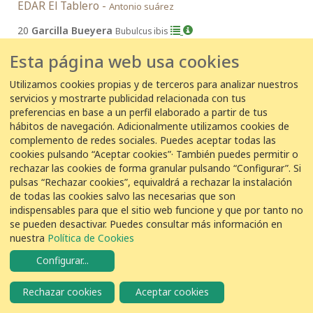
EDAR El Tablero -
Antonio suárez
20
Garcilla Bueyera
Bubulcus ibis
Esta página web usa cookies
10 de junio de 2023
Utilizamos cookies propias y de terceros para analizar nuestros
servicios y mostrarte publicidad relacionada con tus
10/06/2023 09:30:00
preferencias en base a un perfil elaborado a partir de tus
EDAR El Tablero -
Antonio suárez
hábitos de navegación. Adicionalmente utilizamos cookies de
complemento de redes sociales. Puedes aceptar todas las
6
Garcilla Bueyera
Bubulcus ibis
cookies pulsando “Aceptar cookies”· También puedes permitir o
rechazar las cookies de forma granular pulsando “Configurar”. Si
pulsas “Rechazar cookies”, equivaldrá a rechazar la instalación
9 de junio de 2023
de todas las cookies salvo las necesarias que son
indispensables para que el sitio web funcione y que por tanto no
09/06/2023 08:00:00
se pueden desactivar. Puedes consultar más información en
nuestra
Política de Cookies
EDAR El Tablero -
Antonio suárez
Configurar
...
2
Garcilla Bueyera
Bubulcus ibis
Rechazar cookies
Aceptar cookies
8 de junio de 2023