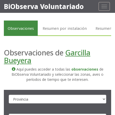
BiObserva Voluntariado
Toggl
naviga
Observaciones
Resumen por instalación
Resumen p
Observaciones de
Garcilla
Bueyera
Aquí puedes acceder a todas las
observaciones
de
BiObserva Voluntariado y seleccionar las zonas, aves o
períodos de tiempo que te interesen.