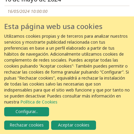
16/05/2024 10:00:00
EDAR El Tablero -
Antonio suárez
Esta página web usa cookies
4
Garcilla Bueyera
Bubulcus ibis
Utilizamos cookies propias y de terceros para analizar nuestros
servicios y mostrarte publicidad relacionada con tus
preferencias en base a un perfil elaborado a partir de tus
12 de mayo de 2024
hábitos de navegación. Adicionalmente utilizamos cookies de
complemento de redes sociales. Puedes aceptar todas las
12/05/2024 08:00:00
cookies pulsando “Aceptar cookies”· También puedes permitir o
EDAR El Tablero -
Antonio suárez
rechazar las cookies de forma granular pulsando “Configurar”. Si
pulsas “Rechazar cookies”, equivaldrá a rechazar la instalación
6
Garcilla Bueyera
Bubulcus ibis
de todas las cookies salvo las necesarias que son
indispensables para que el sitio web funcione y que por tanto no
se pueden desactivar. Puedes consultar más información en
11 de mayo de 2024
nuestra
Política de Cookies
11/05/2024 09:30:00
Configurar
...
EDAR El Tablero -
Antonio suárez
Rechazar cookies
Aceptar cookies
2
Garcilla Bueyera
Bubulcus ibis