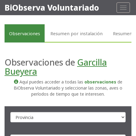
BiObserva Voluntariado
Toggl
naviga
Observaciones
Resumen por instalación
Resumen p
Observaciones de
Garcilla
Bueyera
Aquí puedes acceder a todas las
observaciones
de
BiObserva Voluntariado y seleccionar las zonas, aves o
períodos de tiempo que te interesen.