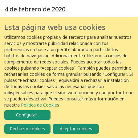
4 de febrero de 2020
04/02/2020 14:05:00
Esta página web usa cookies
EDAR Ciudad Real Nueva -
Angel Javier Escribano Mayo
Utilizamos cookies propias y de terceros para analizar nuestros
10
Bisbita Pratense
Anthus pratensis
servicios y mostrarte publicidad relacionada con tus
preferencias en base a un perfil elaborado a partir de tus
hábitos de navegación. Adicionalmente utilizamos cookies de
complemento de redes sociales. Puedes aceptar todas las
04/02/2020 11:00:00
cookies pulsando “Aceptar cookies”· También puedes permitir o
EDAR Gavà -
Censo Gavà
rechazar las cookies de forma granular pulsando “Configurar”. Si
pulsas “Rechazar cookies”, equivaldrá a rechazar la instalación
1
Bisbita Pratense
Anthus pratensis
de todas las cookies salvo las necesarias que son
indispensables para que el sitio web funcione y que por tanto no
se pueden desactivar. Puedes consultar más información en
3 de febrero de 2020
nuestra
Política de Cookies
03/02/2020 16:52:00
Configurar
...
ETAP Lerez -
Censo Lérez
Rechazar cookies
Aceptar cookies
5
Bisbita Pratense
Anthus pratensis