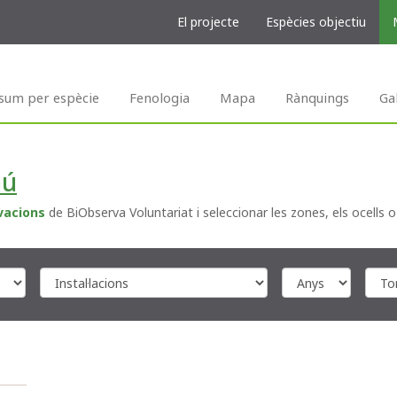
El projecte
Espècies objectiu
sum per espècie
Fenologia
Mapa
Rànquings
Ga
mú
vacions
de BiObserva Voluntariat i seleccionar les zones, els ocells o