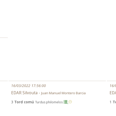
16/03/2022 17:56:00
16/
EDAR Silvouta -
EDA
Juan Manuel Montero Barcia
3
Tord comú
1
T
Turdus philomelos