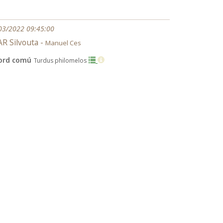
03/2022 09:45:00
R Silvouta -
Manuel Ces
ord comú
Turdus philomelos