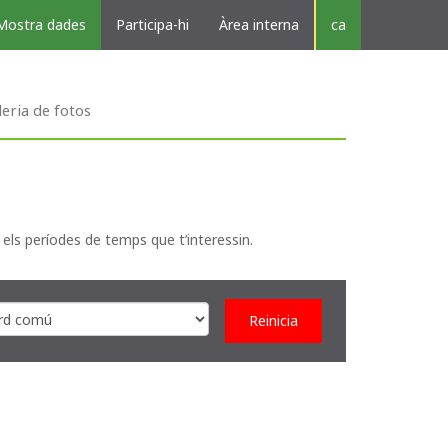
Mostra dades
Participa-hi
Àrea interna
ca
leria de fotos
 els períodes de temps que t’interessin.
Reinicia