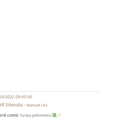
03/2022 09:45:00
R Silvouta -
Manuel Ces
ord comú
Turdus philomelos