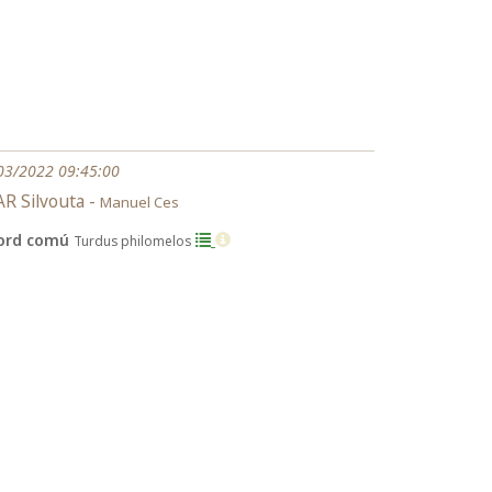
03/2022 09:45:00
R Silvouta -
Manuel Ces
ord comú
Turdus philomelos