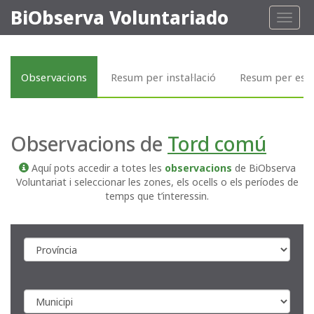
BiObserva Voluntariado
Toggl
naviga
Observacions
Resum per instal·lació
Resum per esp
Observacions de
Tord comú
Aquí pots accedir a totes les
observacions
de BiObserva
Voluntariat i seleccionar les zones, els ocells o els períodes de
temps que t’interessin.