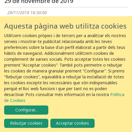
29 de novembre de 2019
29/11/2019 16:30:00
EDAR Vic -
Usuario Anónimo
Aquesta pàgina web utilitza cookies
1
Tord comú
Turdus philomelos
Utilitzem cookies pròpies i de tercers per a analitzar els nostres
serveis i mostrar-te publicitat relacionada amb les teves
preferències sobre la base d'un perfil elaborat a partir dels teus
29/11/2019 16:00:00
hàbits de navegació. Addicionalment utilitzem cookies de
complement de xarxes socials. Pots acceptar totes les cookies
EDAR Silvouta -
Manuel Ces
prement “Acceptar cookies”· També pots permetre o rebutjar
les cookies de manera granular prement “Configurar”. Si prems
1
Tord comú
Turdus philomelos
“Rebutjar cookies”, equivaldrà a rebutjar la instal·lació de totes
les cookies excepte les necessàries que són indispensables
perquè el lloc web funcioni i que per tant no es poden
20 de novembre de 2019
desactivar. Pots consultar més informació en la nostra
Política
de Cookies
20/11/2019 09:05:00
EDAR Benavente -
Configurar
...
Gary Losada
1
Tord comú
Turdus philomelos
Rebutjar cookies
Acceptar cookies