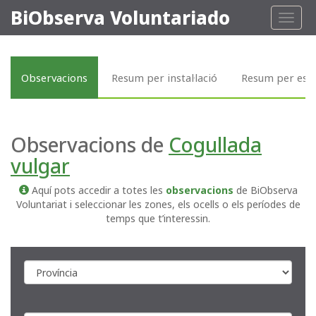
BiObserva Voluntariado
Toggl
naviga
Observacions
Resum per instal·lació
Resum per esp
Observacions de
Cogullada
vulgar
Aquí pots accedir a totes les
observacions
de BiObserva
Voluntariat i seleccionar les zones, els ocells o els períodes de
temps que t’interessin.