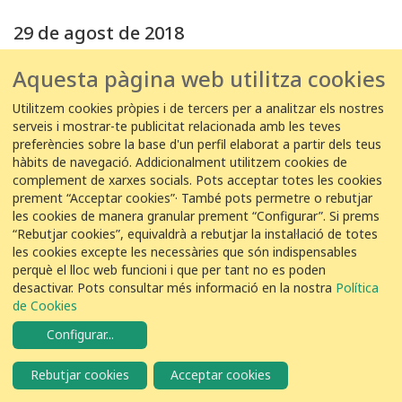
29 de agost de 2018
29/08/2018 20:30:00
Aquesta pàgina web utilitza cookies
EDAR Benavente -
Gary Losada
Utilitzem cookies pròpies i de tercers per a analitzar els nostres
2
Cogullada vulgar
serveis i mostrar-te publicitat relacionada amb les teves
Galerida cristata
preferències sobre la base d'un perfil elaborat a partir dels teus
hàbits de navegació. Addicionalment utilitzem cookies de
24 de agost de 2018
complement de xarxes socials. Pots acceptar totes les cookies
prement “Acceptar cookies”· També pots permetre o rebutjar
les cookies de manera granular prement “Configurar”. Si prems
24/08/2018 20:45:00
“Rebutjar cookies”, equivaldrà a rebutjar la instal·lació de totes
EDAR Benavente -
Gary Losada
les cookies excepte les necessàries que són indispensables
perquè el lloc web funcioni i que per tant no es poden
4
Cogullada vulgar
Galerida cristata
desactivar. Pots consultar més informació en la nostra
Política
de Cookies
22 de agost de 2018
Configurar
...
22/08/2018 19:30:00
Rebutjar cookies
Acceptar cookies
EDAR Benavente -
Gary Losada