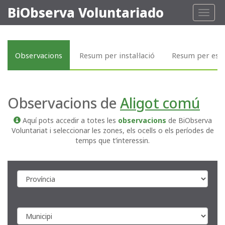
BiObserva Voluntariado
Toggl
naviga
Observacions
Resum per instal·lació
Resum per esp
Observacions de
Aligot comú
Aquí pots accedir a totes les
observacions
de BiObserva
Voluntariat i seleccionar les zones, els ocells o els períodes de
temps que t’interessin.