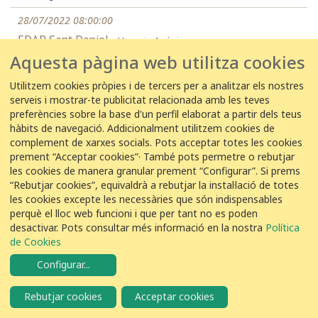
28/07/2022 08:00:00
EDAR Sant Daniel -
Usuario Anónimo
Aquesta pàgina web utilitza cookies
1
Aligot comú
Buteo buteo
Utilitzem cookies pròpies i de tercers per a analitzar els nostres
serveis i mostrar-te publicitat relacionada amb les teves
27 de juliol de 2022
preferències sobre la base d'un perfil elaborat a partir dels teus
hàbits de navegació. Addicionalment utilitzem cookies de
27/07/2022 20:00:00
complement de xarxes socials. Pots acceptar totes les cookies
prement “Acceptar cookies”· També pots permetre o rebutjar
EDAR Silvouta -
Manuel Ces
les cookies de manera granular prement “Configurar”. Si prems
3
Aligot comú
“Rebutjar cookies”, equivaldrà a rebutjar la instal·lació de totes
Buteo buteo
les cookies excepte les necessàries que són indispensables
perquè el lloc web funcioni i que per tant no es poden
26 de juliol de 2022
desactivar. Pots consultar més informació en la nostra
Política
de Cookies
26/07/2022 20:00:00
Configurar
...
EDAR Silvouta -
Manuel Ces
Rebutjar cookies
Acceptar cookies
1
Aligot comú
Buteo buteo