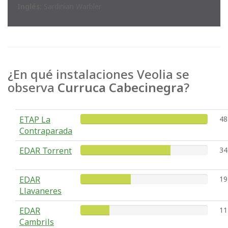
Inglés:
Sardinian Warbler
¿En qué instalaciones Veolia se
observa
Curruca Cabecinegra
?
ETAP La
48
Contraparada
EDAR Torrent
34
EDAR
19
Llavaneres
EDAR
11
Cambrils