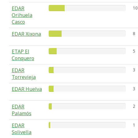
EDAR
10
Orihuela
Casco
EDAR Xixona
8
ETAP El
5
Conquero
EDAR
3
Torrevieja
EDAR Huelva
3
EDAR
2
Palamós
EDAR
1
Solivella