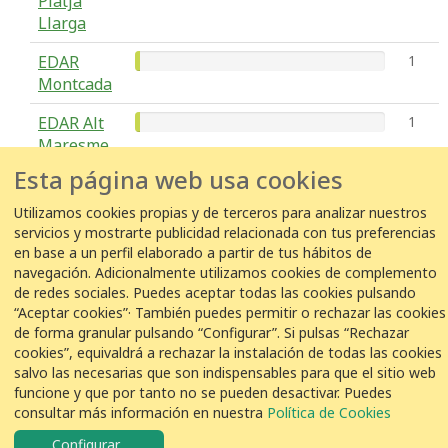
Platja
Llarga
EDAR
1
Montcada
EDAR Alt
1
Maresme
Esta página web usa cookies
EDAR Sant
1
Climent
Utilizamos cookies propias y de terceros para analizar nuestros
servicios y mostrarte publicidad relacionada con tus preferencias
en base a un perfil elaborado a partir de tus hábitos de
navegación. Adicionalmente utilizamos cookies de complemento
de redes sociales. Puedes aceptar todas las cookies pulsando
COLABORACIÓN
“Aceptar cookies”· También puedes permitir o rechazar las cookies
de forma granular pulsando “Configurar”. Si pulsas “Rechazar
cookies”, equivaldrá a rechazar la instalación de todas las cookies
salvo las necesarias que son indispensables para que el sitio web
funcione y que por tanto no se pueden desactivar. Puedes
© VEOLIA
Aviso legal
Política de privacidad
Política de Cookies
consultar más información en nuestra
Política de Cookies
Configurar
...