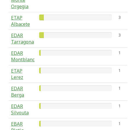
Monte
Orgegia
ETAP
3
Albacete
EDAR
3
Tarragona
EDAR
1
Montblanc
ETAP
1
Lerez
EDAR
1
Berga
EDAR
1
Silvouta
EBAR
1