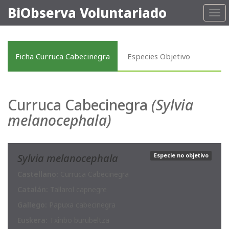
BiObserva Voluntariado
Tog
navi
Ficha Curruca Cabecinegra
Especies Objetivo
Curruca Cabecinegra
(Sylvia
melanocephala)
Sylvia melanocephala
Especie no objetivo
Castellano:
Curruca Cabecinegra
Catalán:
Tallarol capnegre
Gallego:
Papuxa cabecinegra
Euskera:
Txinbo burubeltza