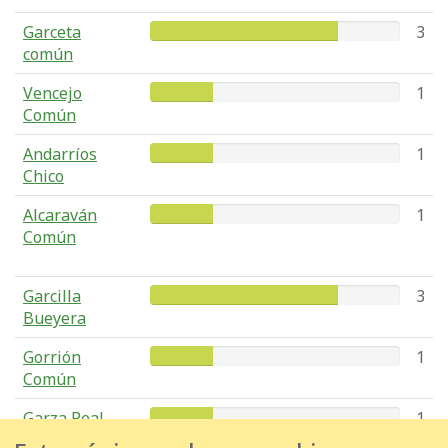
Garceta
3
común
Vencejo
1
Común
Andarríos
1
Chico
Alcaraván
1
Común
Garcilla
3
Bueyera
Gorrión
1
Común
Garza Real
1